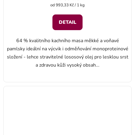
Měrná cena:
od 993,33 Kč / 1 kg
DETAIL
64 % kvalitního kachního masa měkké a voňavé
pamlsky ideální na výcvik i odměňování monoproteinové
složení - lehce stravitelné lososový olej pro lesklou srst
a zdravou kůži vysoký obsah...