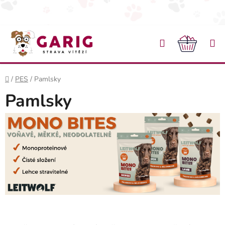
Přejít na obsah
Hledat
NÁKU
Domů
/
PES
/
Pamlsky
Pamlsky