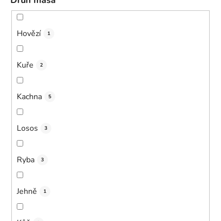
Druh masa
Hovězí
1
Kuře
2
Kachna
5
Losos
3
Ryba
3
Jehně
1