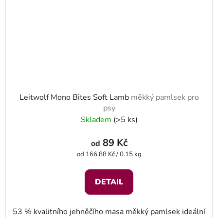
Leitwolf Mono Bites Soft Lamb
měkký pamlsek pro
psy
Skladem
(>5 ks)
89 Kč
od
Měrná cena:
od 166,88 Kč / 0.15 kg
DETAIL
53 % kvalitního jehněčího masa měkký pamlsek ideální