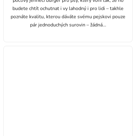
poctivý jehněčí burger pro psy, který voní tak, že ho
budete chtít ochutnat i vy lahodný i pro lidi – takhle
poznáte kvalitu, kterou dáváte svému pejskovi pouze
pár jednoduchých surovin – žádná...