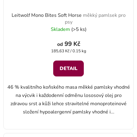
Leitwolf Mono Bites Soft Horse
měkký pamlsek pro
psy
Skladem
(>5 ks)
99 Kč
od
Měrná cena:
185,63 Kč / 0.15 kg
DETAIL
46 % kvalitního koňského masa měkké pamlsky vhodné
na výcvik i každodenní odměnu lososový olej pro
zdravou srst a kůži lehce stravitelné monoproteinové
složení hypoalergenní pamlsky vhodné i...