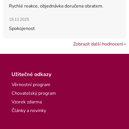
Rychlé reakce, objednávka doručena obratem.
Hodnocení obchodu je 5 z 5 hvězdiček.
19.12.2025
Spokojenost
Zobrazit další hodnocení
Zápatí
Užitečné odkazy
Věrnostní program
Chovatelský program
Vzorek zdarma
Články a novinky