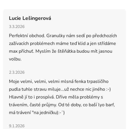
Lucie Lešingerová
Hodnocení obchodu je 5 z 5 hvězdiček.
3.3.2026
Perfektní obchod. Granulky nám sedí po předchozích
zažívacích problémech máme teď klid a jen střídáme
max příchuť. Myslím že štěňátka budou mít jasnou
volbu.
Hodnocení obchodu je 5 z 5 hvězdiček.
2.3.2026
Moje velmi, velmi, velmi mlsná fenka trpasličího
pudla tuhle stravu miluje...už nechce nic jiného :-)
Hlavně jí to i prospívá. Dříve měla problémy s
trávením, časté průjmy. Od té doby, co baší lyo barf,
má trávení "na jedničku):-¨)
Hodnocení obchodu je 5 z 5 hvězdiček.
9.1.2026