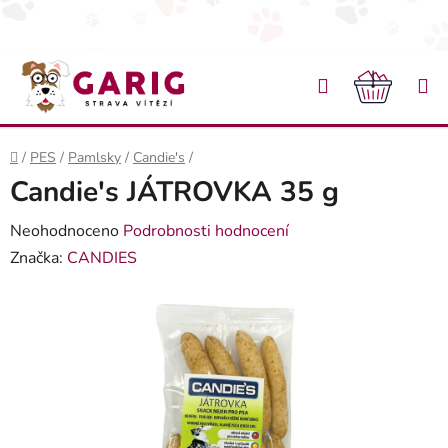
Přejít na obsah
Hledat
NÁKU
Domů
/
PES
/
Pamlsky
/
Candie's
/
Candie's JÁTROVKA 35 g
Průměrné hodnocení produktu je 0,0 z 5 hvězdiček.
Neohodnoceno
Podrobnosti hodnocení
Značka:
CANDIES