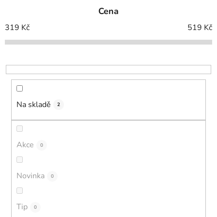
Cena
319
Kč
519
Kč
Na skladě
2
Akce
0
Novinka
0
Tip
0