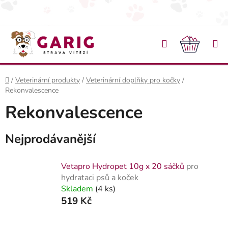
Přejít na obsah
Hledat
NÁKU
Domů
/
Veterinární produkty
/
Veterinární doplňky pro kočky
/
Rekonvalescence
Rekonvalescence
Nejprodávanější
Vetapro Hydropet 10g x 20 sáčků
pro
hydrataci psů a koček
Skladem
(4 ks)
519 Kč