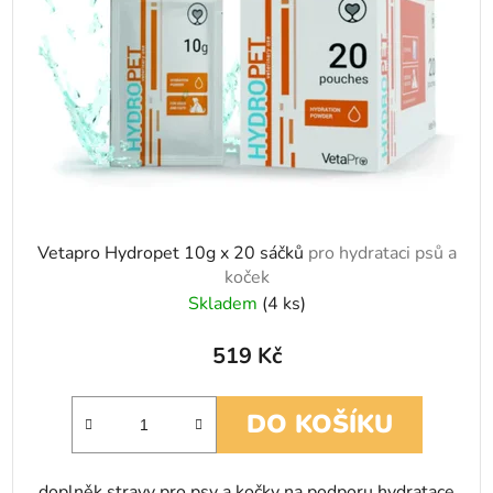
Vetapro Hydropet 10g x 20 sáčků
pro hydrataci psů a
koček
Skladem
(4 ks)
519 Kč
DO KOŠÍKU
doplněk stravy pro psy a kočky na podporu hydratace