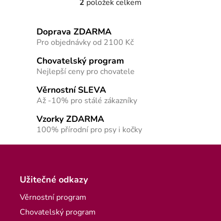
2
položek celkem
Ovládací prvky výpisu
Doprava ZDARMA
Pro objednávky od 2100 Kč
Chovatelský program
Nejlepší ceny pro chovatele
Věrnostní SLEVA
Až -10% pro stálé zákazníky
Vzorky ZDARMA
100% přírodní pro psy i kočky
Zápatí
Užitečné odkazy
Věrnostní program
Chovatelský program