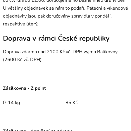
do čtvrtka do 12:00, doručujeme ho běžně hned druhý den.
U většiny objednávek se nám to podaří. Páteční a víkendové
objednávky jsou pak doručovány zpravidla v pondělí,
respektive úterý.
Doprava v rámci České republiky
Doprava zdarma nad 2100 Kč vč. DPH vyjma Balíkovny
(2600 Kč vč. DPH)
Zásilkovna - Z point
0-14 kg
85 Kč