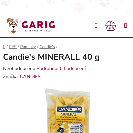
Přejít na obsah
Hledat
NÁKU
Domů
/
PES
/
Pamlsky
/
Candie's
/
Candie's MINERALL 40 g
Průměrné hodnocení produktu je 0,0 z 5 hvězdiček.
Neohodnoceno
Podrobnosti hodnocení
Značka:
CANDIES