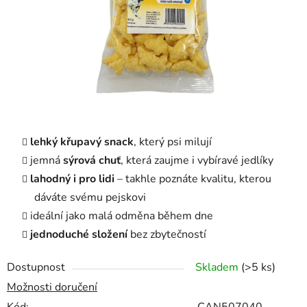
lehký křupavý snack
, který psi milují
jemná
sýrová chuť
, která zaujme i vybíravé jedlíky
lahodný i pro lidi
– takhle poznáte kvalitu, kterou
dáváte svému pejskovi
ideální jako malá odměna během dne
jednoduché složení
bez zbytečností
Dostupnost
Skladem
(>5 ks)
Možnosti doručení
Kód:
CAN507040