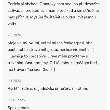
Perfektní obchod. Granulky nám sedí po předchozích
zažívacích problémech máme teď klid a jen střídáme
max příchuť. Myslím že štěňátka budou mít jasnou
volbu.
Hodnocení obchodu je 5 z 5 hvězdiček.
2.3.2026
Moje velmi, velmi, velmi mlsná fenka trpasličího
pudla tuhle stravu miluje...už nechce nic jiného :-)
Hlavně jí to i prospívá. Dříve měla problémy s
trávením, časté průjmy. Od té doby, co baší lyo barf,
má trávení "na jedničku):-¨)
Hodnocení obchodu je 5 z 5 hvězdiček.
9.1.2026
Rychlé reakce, objednávka doručena obratem.
Hodnocení obchodu je 5 z 5 hvězdiček.
19.12.2025
Spokojenost