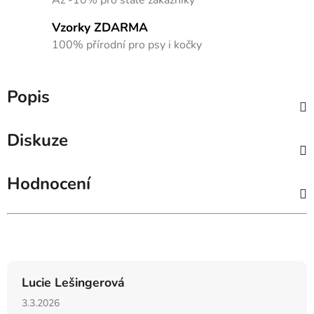
Vzorky ZDARMA
100% přírodní pro psy i kočky
Popis
Diskuze
Hodnocení
Hodnocení obchodu
Lucie Lešingerová
Hodnocení obchodu je 5 z 5 hvězdiček.
3.3.2026