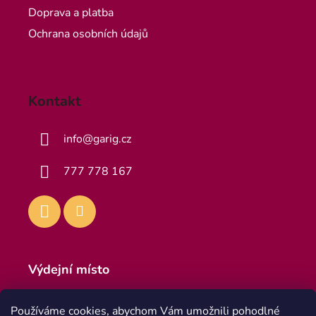
Doprava a platba
Ochrana osobních údajů
Kontakt
info
@
garig.cz
777 778 167
Výdejní místo
Výdejna
Používáme cookies, abychom Vám umožnili pohodlné
Teplická 916, 418 01 Bílina 1