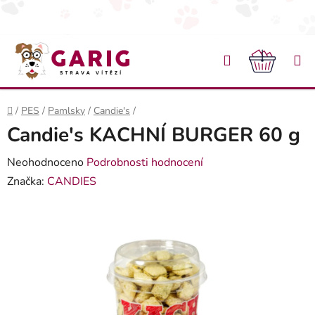
Přejít na obsah
Hledat
NÁKU
Domů
/
PES
/
Pamlsky
/
Candie's
/
Candie's KACHNÍ BURGER 60 g
Průměrné hodnocení produktu je 0,0 z 5 hvězdiček.
Neohodnoceno
Podrobnosti hodnocení
Značka:
CANDIES