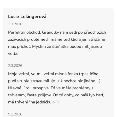
Lucie Lešingerová
Hodnocení obchodu je 5 z 5 hvězdiček.
3.3.2026
Perfektní obchod. Granulky nám sedí po předchozích
zažívacích problémech máme teď klid a jen střídáme
max příchuť. Myslím že štěňátka budou mít jasnou
volbu.
Hodnocení obchodu je 5 z 5 hvězdiček.
2.3.2026
Moje velmi, velmi, velmi mlsná fenka trpasličího
pudla tuhle stravu miluje...už nechce nic jiného :-)
Hlavně jí to i prospívá. Dříve měla problémy s
trávením, časté průjmy. Od té doby, co baší lyo barf,
má trávení "na jedničku):-¨)
Hodnocení obchodu je 5 z 5 hvězdiček.
9.1.2026