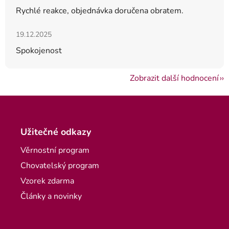
Rychlé reakce, objednávka doručena obratem.
Hodnocení obchodu je 5 z 5 hvězdiček.
19.12.2025
Spokojenost
Zobrazit další hodnocení
Zápatí
Užitečné odkazy
Věrnostní program
Chovatelský program
Vzorek zdarma
Články a novinky