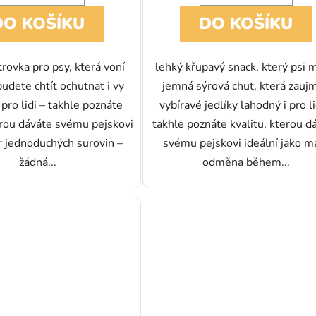
DO KOŠÍKU
DO KOŠÍKU
trovka pro psy, která voní
lehký křupavý snack, který psi m
 budete chtít ochutnat i vy
jemná sýrová chuť, která zaujm
 pro lidi – takhle poznáte
vybíravé jedlíky lahodný i pro li
erou dáváte svému pejskovi
takhle poznáte kvalitu, kterou d
r jednoduchých surovin –
svému pejskovi ideální jako m
žádná...
odměna během...