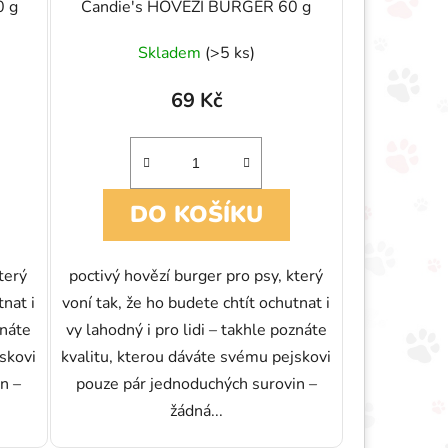
0 g
Candie's HOVĚZÍ BURGER 60 g
Skladem
(>5 ks)
69 Kč
DO KOŠÍKU
terý
poctivý hovězí burger pro psy, který
tnat i
voní tak, že ho budete chtít ochutnat i
znáte
vy lahodný i pro lidi – takhle poznáte
skovi
kvalitu, kterou dáváte svému pejskovi
n –
pouze pár jednoduchých surovin –
žádná...