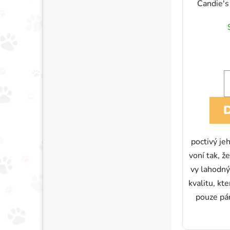
Candie'
poctivý je
voní tak, ž
vy lahodný 
kvalitu, kt
pouze pá