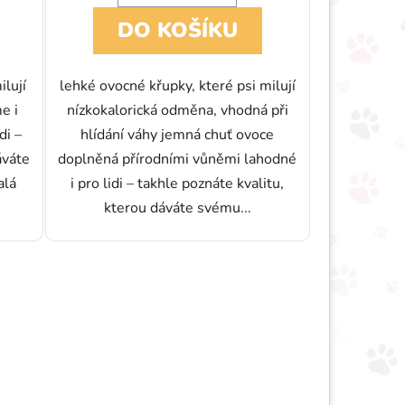
DO KOŠÍKU
ilují
lehké ovocné křupky, které psi milují
e i
nízkokalorická odměna, vhodná při
di –
hlídání váhy jemná chuť ovoce
áváte
doplněná přírodními vůněmi lahodné
alá
i pro lidi – takhle poznáte kvalitu,
kterou dáváte svému...