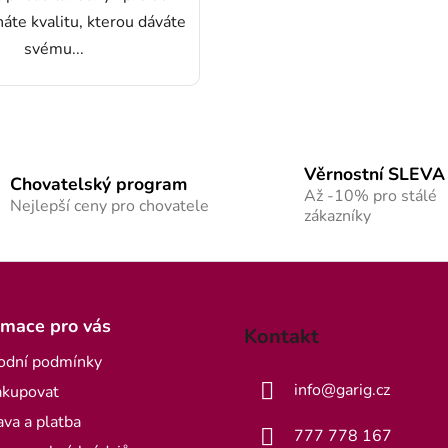
áte kvalitu, kterou dáváte
svému...
Ovládací p
Věrnostní SLEVA
Chovatelský program
Až -10% pro stálé
Nejlepší ceny pro chovatele
zákazníky
rmace pro vás
Kontakt
odní podmínky
info
@
garig.cz
akupovat
va a platba
777 778 167