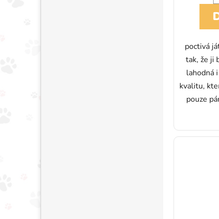
poctivá já
tak, že ji
lahodná i
kvalitu, kt
pouze pá