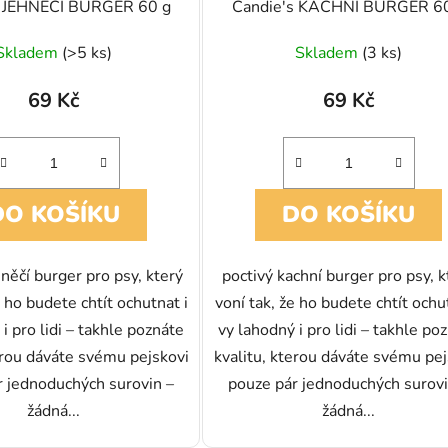
s JEHNĚČÍ BURGER 60 g
Candie's KACHNÍ BURGER 6
Skladem
(>5 ks)
Skladem
(3 ks)
69 Kč
69 Kč
DO KOŠÍKU
DO KOŠÍKU
hněčí burger pro psy, který
poctivý kachní burger pro psy, k
e ho budete chtít ochutnat i
voní tak, že ho budete chtít ochu
i pro lidi – takhle poznáte
vy lahodný i pro lidi – takhle po
erou dáváte svému pejskovi
kvalitu, kterou dáváte svému pej
r jednoduchých surovin –
pouze pár jednoduchých surovi
žádná...
žádná...