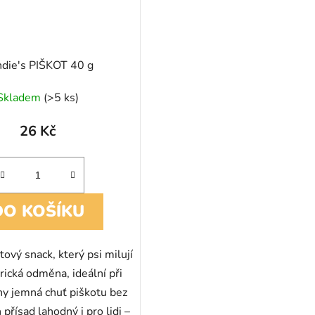
die's PIŠKOT 40 g
Skladem
(>5 ks)
26 Kč
DO KOŠÍKU
tový snack, který psi milují
rická odměna, ideální při
hy jemná chuť piškotu bez
přísad lahodný i pro lidi –