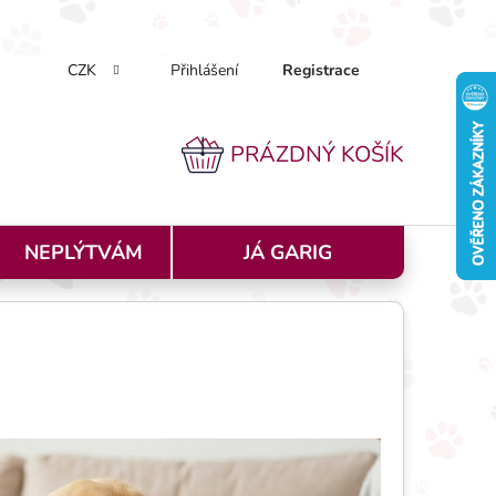
CZK
Přihlášení
Registrace
k nakupovat
Doprava a platba
Podmínky ochrany osobníc
PRÁZDNÝ KOŠÍK
NÁKUPNÍ KOŠÍK
NEPLÝTVÁM
JÁ GARIG