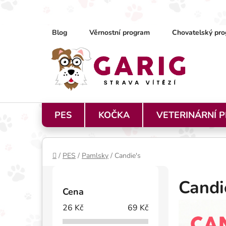
Přejít na obsah
Blog
Věrnostní program
Chovatelský pro
PES
KOČKA
VETERINÁRNÍ 
Domů
/
PES
/
Pamlsky
/
Candie's
Postranní panel
Candi
Cena
26
Kč
69
Kč