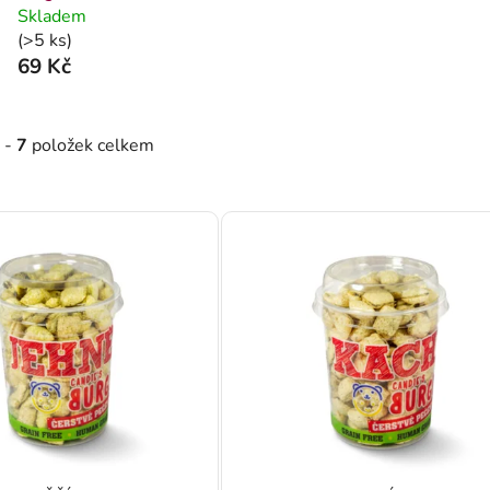
Skladem
(>5 ks)
69 Kč
-
7
položek celkem
roduktů