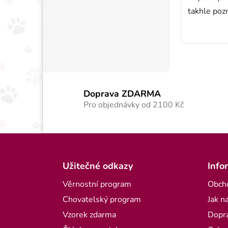
takhle pozn
Doprava ZDARMA
Pro objednávky od 2100 Kč
Zápatí
Užitečné odkazy
Info
Věrnostní program
Obch
Chovatelský program
Jak n
Vzorek zdarma
Dopra