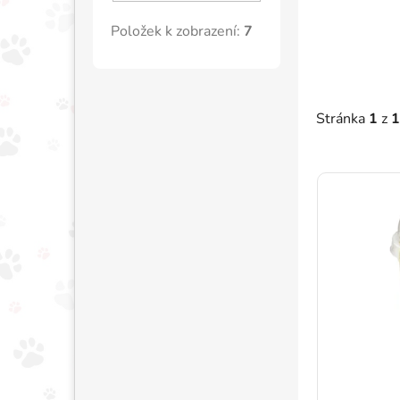
Položek k zobrazení:
7
Stránka
1
z
1
Výpis p