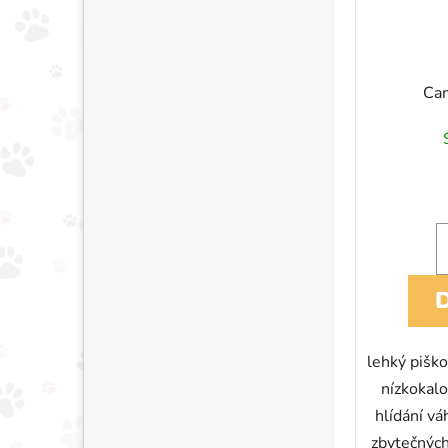
Can
lehký piško
nízkokalo
hlídání vá
zbytečných 