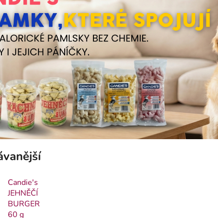
ávanější
Candie's
JEHNĚČÍ
BURGER
60 g