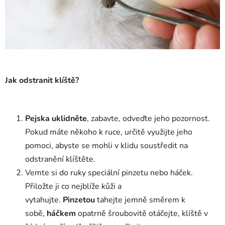
Jak odstranit klíště?
Pejska uklidněte
, zabavte, odveďte jeho pozornost.
Pokud máte někoho k ruce, určitě využijte jeho
pomoci, abyste se mohli v klidu soustředit na
odstranění klíštěte.
Vemte si do ruky speciální pinzetu nebo háček.
Přiložte ji co nejblíže kůži a
vytahujte.
Pinzetou
tahejte jemně směrem k
sobě,
háčkem
opatrně šroubovitě otáčejte, klíště v