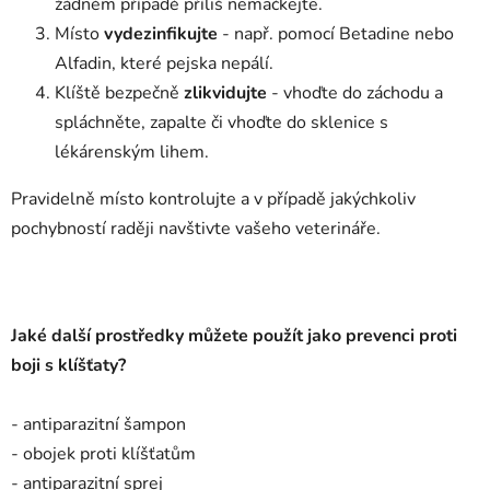
žádném případě příliš nemačkejte.
Místo
vydezinfikujte
- např. pomocí Betadine nebo
Alfadin, které pejska nepálí.
Klíště bezpečně
zlikvidujte
- vhoďte do záchodu a
spláchněte, zapalte či vhoďte do sklenice s
lékárenským lihem.
Pravidelně místo kontrolujte a v případě jakýchkoliv
pochybností raději navštivte vašeho veterináře.
Jaké další prostředky můžete použít jako prevenci proti
boji s klíšťaty?
- antiparazitní šampon
- obojek proti klíšťatům
- antiparazitní sprej