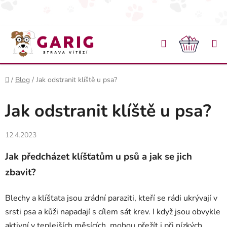
Přejít na obsah
Hledat
NÁKU
Domů
/
Blog
/
Jak odstranit klíště u psa?
Jak odstranit klíště u psa?
12.4.2023
Jak předcházet klíšťatům u psů a jak se jich
zbavit?
Blechy a klíšťata jsou zrádní paraziti, kteří se rádi ukrývají v
srsti psa a kůži napadají s cílem sát krev. I když jsou obvykle
aktivní v teplejších měsících, mohou přežít i při nízkých