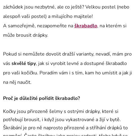
záchůdek jsou nezbytné, ale co ještě? Velkou postel (nebo
alespoň vaši postel) a milujícího majitele!
A samozřejmě, nezapomeňte na
škrabadlo
, na kterém si
může brousit drápky.
Pokud si nemůžete dovolit dražší varianty, nevadí, mám pro
vás
skvělé tipy
, jak si vyrobit levné a dostupné škrabadlo
pro vaši kočičku. Poradím vám i s tím, kam ho umístit a jak ji
na něj naučit.
Proč je důležité pořídit škrabadlo?
Kočky jsou přirozeně šelmy s ostrými drápky, které si
potřebují brousit, i když jsou vykastrované a žijí v bytě.
Škrábání je pro ně naprosto přirozené a stříhání drápků to