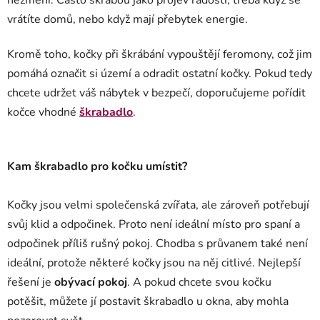
nezmění. Často škrábou jako projev radosti, třeba když se
vrátíte domů, nebo když mají přebytek energie.
Kromě toho, kočky při škrábání vypouštějí feromony, což jim
pomáhá označit si území a odradit ostatní kočky. Pokud tedy
chcete udržet váš nábytek v bezpečí, doporučujeme pořídit
kočce vhodné
škrabadlo
.
Kam škrabadlo pro kočku umístit?
Kočky jsou velmi společenská zvířata, ale zároveň potřebují
svůj klid a odpočinek. Proto není ideální místo pro spaní a
odpočinek příliš rušný pokoj. Chodba s průvanem také není
ideální, protože některé kočky jsou na něj citlivé. Nejlepší
řešení je
obývací pokoj
. A pokud chcete svou kočku
potěšit, můžete jí postavit škrabadlo u okna, aby mohla