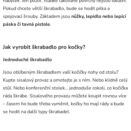
nábytek. Jen pozor, hladké lakované povrchy nejsou ideální.
Pokud chcete větší škrabadlo, bude se hodit pilka a
spojovací šrouby. Základem jsou
nůžky, lepidlo nebo lepící
páska či tavná pistole
.
Jak vyrobit škrabadlo pro kočky?
Jednoduché škrabadlo
Jsou oblíbeným škrabadlem vaší kočičky nohy od stolu?
Kupte sisalový provaz a omotejte je s ním. Nebo klidně celý
stůl. Nebo konferenční stolek… jednoduše cokoli, co kočička
ráda škrábe. Sisalového provazu můžete koupit rovnou více
– časem ho bude třeba vyměnit, kočky ho mají rády a bude
se hodit na další typy škrabadel.