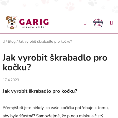
Přejít na obsah
Hledat
NÁKU
Domů
/
Blog
/
Jak vyrobit škrabadlo pro kočku?
Jak vyrobit škrabadlo pro
kočku?
17.4.2023
Jak vyrobit škrabadlo pro kočku?
Přemýšleli jste někdy, co vaše kočička potřebuje k tomu,
aby byla šťastná? Samozřejmě, že plnou misku a čistý