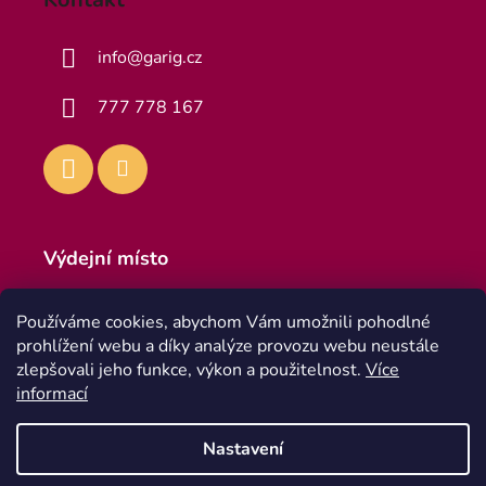
info
@
garig.cz
777 778 167
Výdejní místo
Výdejna
Používáme cookies, abychom Vám umožnili pohodlné
Teplická 916, 418 01 Bílina 1
prohlížení webu a díky analýze provozu webu neustále
Po - Pa 8:00 - 16:30
zlepšovali jeho funkce, výkon a použitelnost.
Více
informací
Nastavení