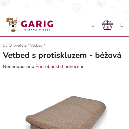
Přejít na obsah
Hledat
NÁKU
Domů
/
Chovatelé
/
Vetbed
/
Vetbed s protiskluzem - béžová
Průměrné hodnocení produktu je 0,0 z 5 hvězdiček.
Neohodnoceno
Podrobnosti hodnocení