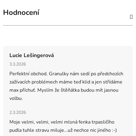
Hodnocení
Hodnocení obchodu
Lucie Lešingerová
Hodnocení obchodu je 5 z 5 hvězdiček.
3.3.2026
Perfektní obchod. Granulky nám sedí po předchozích
zažívacích problémech máme teď klid a jen střídáme
max příchuť. Myslím že štěňátka budou mít jasnou
volbu.
Hodnocení obchodu je 5 z 5 hvězdiček.
2.3.2026
Moje velmi, velmi, velmi mlsná fenka trpasličího
pudla tuhle stravu miluje...už nechce nic jiného :-)