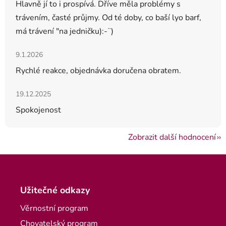
Hlavně jí to i prospívá. Dříve měla problémy s
trávením, časté průjmy. Od té doby, co baší lyo barf,
má trávení "na jedničku):-¨)
Hodnocení obchodu je 5 z 5 hvězdiček.
9.1.2026
Rychlé reakce, objednávka doručena obratem.
Hodnocení obchodu je 5 z 5 hvězdiček.
19.12.2025
Spokojenost
Zobrazit další hodnocení
Zápatí
Užitečné odkazy
Věrnostní program
Chovatelský program