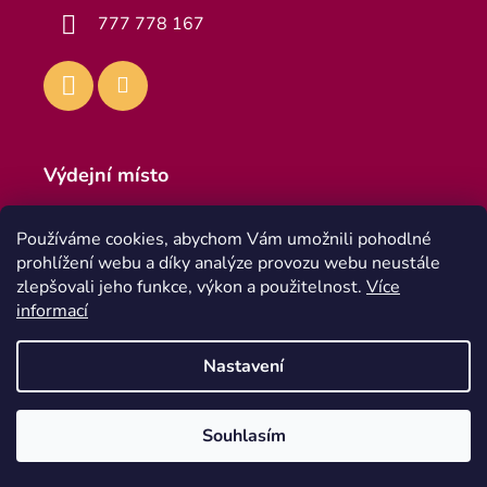
777 778 167
Výdejní místo
Výdejna
Používáme cookies, abychom Vám umožnili pohodlné
Teplická 916, 418 01 Bílina 1
prohlížení webu a díky analýze provozu webu neustále
Po - Pa 8:00 - 16:30
zlepšovali jeho funkce, výkon a použitelnost.
Více
informací
Nastavení
Souhlasím
Vytvořil Shoptet Premium
Copyright 2026
Garig
. Všechna práva vyhrazena.