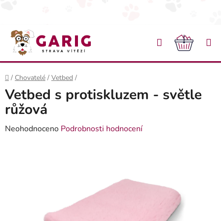
Přejít na obsah
Hledat
NÁKU
Domů
/
Chovatelé
/
Vetbed
/
Vetbed s protiskluzem - světle
růžová
Průměrné hodnocení produktu je 0,0 z 5 hvězdiček.
Neohodnoceno
Podrobnosti hodnocení