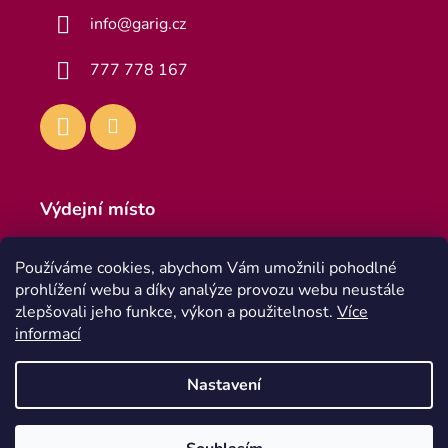
info
@
garig.cz
777 778 167
Výdejní místo
Výdejna
Používáme cookies, abychom Vám umožnili pohodlné
Teplická 916, 418 01 Bílina 1
prohlížení webu a díky analýze provozu webu neustále
Po - Pa 8:00 - 16:30
zlepšovali jeho funkce, výkon a použitelnost.
Více
informací
Nastavení