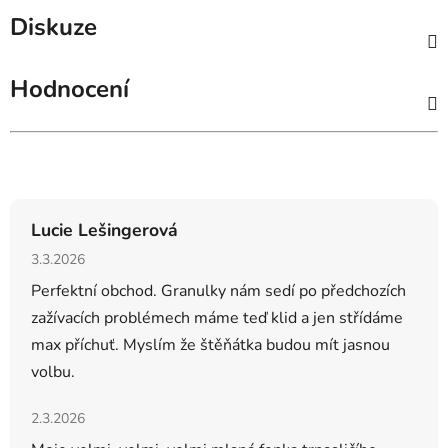
Diskuze
Hodnocení
Hodnocení obchodu
Lucie Lešingerová
Hodnocení obchodu je 5 z 5 hvězdiček.
3.3.2026
Perfektní obchod. Granulky nám sedí po předchozích
zažívacích problémech máme teď klid a jen střídáme
max příchuť. Myslím že štěňátka budou mít jasnou
volbu.
Hodnocení obchodu je 5 z 5 hvězdiček.
2.3.2026