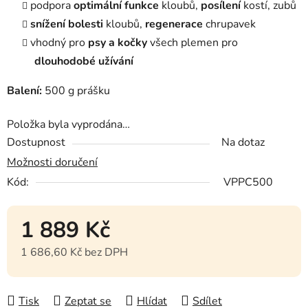
podpora
optimální funkce
kloubů,
posílení
kostí, zubů
snížení bolesti
kloubů,
regenerace
chrupavek
vhodný pro
psy a kočky
všech plemen pro
dlouhodobé užívání
Balení:
500 g prášku
Položka byla vyprodána…
Dostupnost
Na dotaz
Možnosti doručení
Kód:
VPPC500
1 889 Kč
1 686,60 Kč bez DPH
Měrná cena:
Tisk
Zeptat se
Hlídat
Sdílet