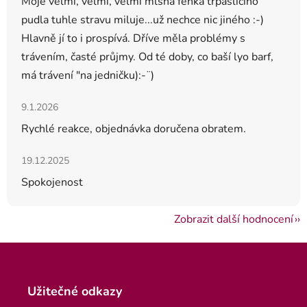
Moje velmi, velmi, velmi mlsná fenka trpasličího
pudla tuhle stravu miluje...už nechce nic jiného :-)
Hlavně jí to i prospívá. Dříve měla problémy s
trávením, časté průjmy. Od té doby, co baší lyo barf,
má trávení "na jedničku):-¨)
Hodnocení obchodu je 5 z 5 hvězdiček.
9.1.2026
Rychlé reakce, objednávka doručena obratem.
Hodnocení obchodu je 5 z 5 hvězdiček.
19.12.2025
Spokojenost
Zobrazit další hodnocení
Zápatí
Užitečné odkazy