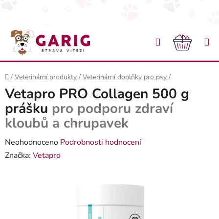
Přejít na obsah
Hledat
NÁKU
Domů
/
Veterinární produkty
/
Veterinární doplňky pro psy
/
Vetapro PRO Collagen 500 g
prášku
pro podporu zdraví
kloubů a chrupavek
Průměrné hodnocení produktu je 0,0 z 5 hvězdiček.
Neohodnoceno
Podrobnosti hodnocení
Značka:
Vetapro