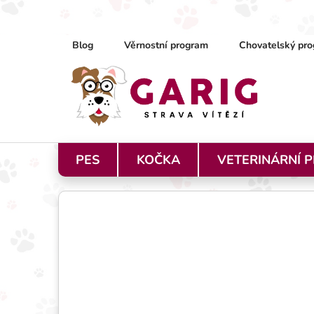
Přejít na obsah
Blog
Věrnostní program
Chovatelský pro
PES
KOČKA
VETERINÁRNÍ 