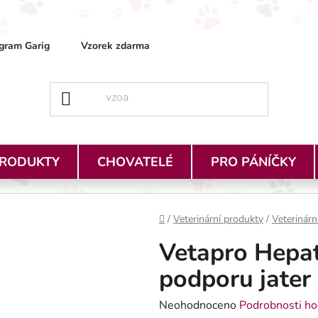
gram Garig
Vzorek zdarma
Obchodní podmínky
Ja
PRODUKTY
CHOVATELÉ
PRO PÁNÍČKY
Domů
/
Veterinární produkty
/
Veterinárn
Vetapro Hepat
podporu jater 
Průměrné hodnocení produktu je
Neohodnoceno
Podrobnosti ho