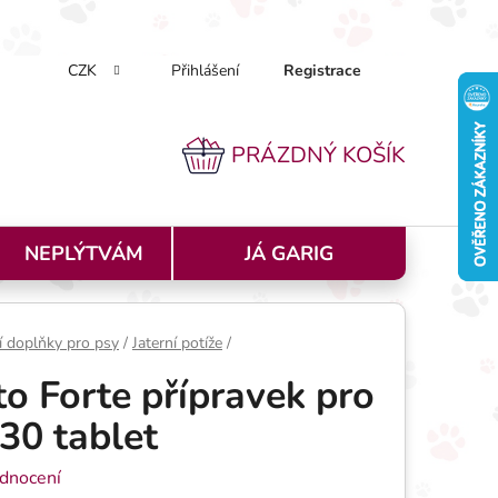
CZK
Přihlášení
Registrace
k nakupovat
Doprava a platba
Podmínky ochrany osobníc
PRÁZDNÝ KOŠÍK
NÁKUPNÍ KOŠÍK
NEPLÝTVÁM
JÁ GARIG
í doplňky pro psy
/
Jaterní potíže
/
o Forte přípravek pro
30 tablet
 0,0 z 5 hvězdiček.
dnocení