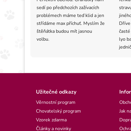
sedí po předchozích zažívacích
strav
problémech máme teď klid a jen
jiného
střídáme max příchuť. Myslím že
Dříve
štěňátka budou mít jasnou
časté
volbu.
lyo b
jednič
Zápatí
Užitečné odkazy
Info
Věrnostní program
Obch
Chovatelský program
Jak n
Vzorek zdarma
Dopra
Články a novinky
Ochra