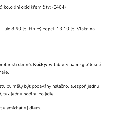
 koloidní oxid křemičitý; (E464)
 Tuk: 8,60 %, Hrubý popel: 13,10 %, Vláknina:
hmotnosti denně.
Kočky:
½ tablety na 5 kg tělesné
náře.
ety
by měly být podávány nalačno, alespoň jednu
, tak
jednu hodinu po jídle.
 a smíchat s jídlem.