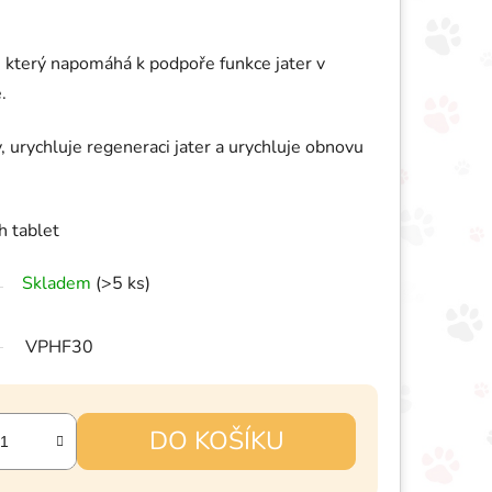
, který napomáhá k podpoře funkce jater v
.
 urychluje regeneraci jater a urychluje obnovu
h tablet
Skladem
(>5 ks)
VPHF30
DO KOŠÍKU