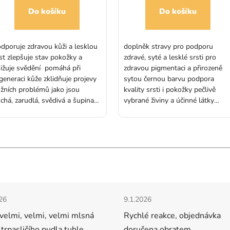
Do košíku
Do košíku
dporuje zdravou kůži a lesklou
doplněk stravy pro podporu
st zlepšuje stav pokožky a
zdravé, syté a lesklé srsti pro
ižuje svědění pomáhá při
zdravou pigmentaci a přirozeně
generaci kůže zklidňuje projevy
sytou černou barvu podpora
žních problémů jako jsou
kvality srsti i pokožky pečlivě
chá, zarudlá, svědivá a šupinatá
vybrané živiny a účinné látky
že redukuje pelichání a drbání
vhodné pro psy a kočky všech
hušťuje řídkou srst vhodný pro
plemen s tmavým nebo černým
y i kočky všech plemen Balení:
zabarvením Balení: 60 kapslí
 kapslí
Hodnocení obchodu
cení obchodu je 5 z 5 hvězdiček.
Hodnocení obchodu je 5 z 5 
26
9.1.2026
velmi, velmi, velmi mlsná
Rychlé reakce, objednávka
 trpasličího pudla tuhle
doručena obratem.