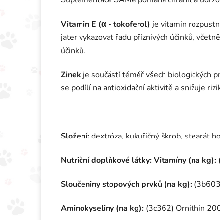
Suplementace SAMe pomáhá chránit a udržova
Vitamin E (α - tokoferol)
je vitamin rozpustn
jater vykazovat řadu příznivých účinků, včetně
účinků.
Zinek
je součástí téměř všech biologických p
se podílí na antioxidační aktivitě a snižuje r
Složení:
dextróza, kukuřičný škrob, stearát ho
Nutriční doplňkové látky: Vitamíny (na kg):
Sloučeniny stopových prvků (na kg):
(3b603
Aminokyseliny (na kg):
(3c362) Ornithin 20