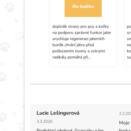
Do košíku
Do košíku
oplněk stravy na míru
doplněk stravy pro psy a kočky
po
čky doprovázející
na podporu správné funkce jater
sr
čbu anémie. Přípravek
urychluje regeneraci jaterních
sn
čové látky nezbytné
buněk chrání játra před
re
rbu. Může pomoci v
poškozením toxiny a volnými
ko
egenerační anémii,
radikály pomáhá při
su
í hemolytické anémii,
rekonvalescenci po onemocnění
ků
bu Babesia canis, po
jater vhodný pro psy a kočky
za
... Podporuje funkci
všech plemen Balení: 30 dvojitě
ps
, dodává železo,
potahovaných tablet
60
vorbu červených
racuje dobu
nce. Balení: 50 kapslí
Hodno
Lucie Lešingerová
2.3.20
Hodnocení obchodu je 5 z 5 hvězdiček.
3.3.2026
Moje 
Perfektní obchod. Granulky nám
fenka