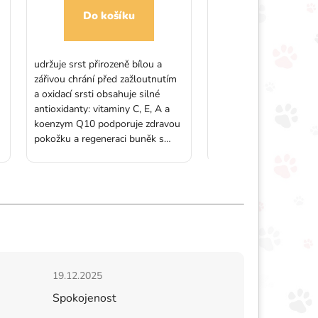
Do košíku
Do košíku
udržuje srst přirozeně bílou a
doplněk stravy pro psy
zářivou chrání před zažloutnutím
urologickými problémy
a oxidací srsti obsahuje silné
přírodní složky podporuj
antioxidanty: vitaminy C, E, A a
močových cest přiroze
koenzym Q10 podporuje zdravou
močového měchýře zac
pokožku a regeneraci buněk s
zdravou funkci močové
aminokyselinami pro pevnost a
vhodný pro dlouhodobé
kvalitu chlupů vhodné pro psy i
Balení: 30 dvojitě pota
kočky s bílou nebo světlou srstí
tablet
Balení: 60 kapslí
hvězdiček.
Hodnocení obchodu je 5 z 5 hvězdiček.
19.12.2025
Spokojenost