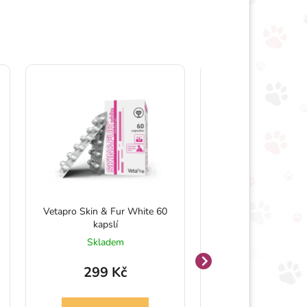
Vetapro Skin & Fur White 60
Vetapro Urino Dog 3
kapslí
Skladem
Skladem
299 Kč
299 Kč