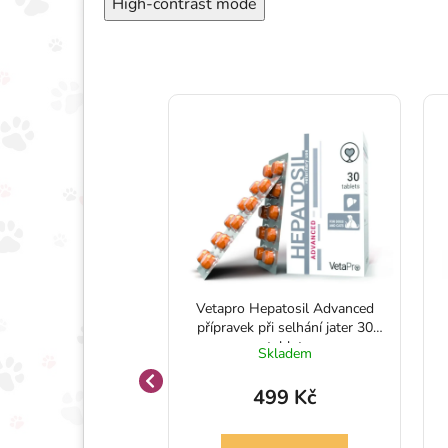
High-contrast mode
moplex tablety proti
Vetapro Hepatosil Advanced
mii 50 kapslí
přípravek při selhání jater 30
tablet
Skladem
Skladem
399 Kč
499 Kč