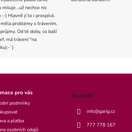
u miluje...už nechce nic
 :-) Hlavně jí to i prospívá.
 měla problémy s trávením,
 průjmy. Od té doby, co baší
arf, má trávení "na
ku):-¨)
rmace pro vás
Kontakt
odní podmínky
info
@
garig.cz
akupovat
va a platba
777 778 167
na osobních údajů