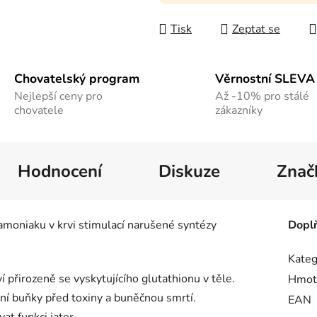
Měrná cena:
Tisk
Zeptat se
Chovatelský program
Věrnostní SLEVA
Nejlepší ceny pro
Až -10% pro stálé
chovatele
zákazníky
Hodnocení
Diskuze
Znač
amoniaku v krvi stimulací narušené syntézy
Dopl
Kateg
 přirozeně se vyskytujícího glutathionu v těle.
Hmot
erní buňky před toxiny a buněčnou smrtí.
EAN