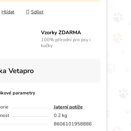
Hlídat
Sdílet
Vzorky ZDARMA
100% přírodní pro psy i
kočky
ka
Vetapro
ňkové parametry
orie
Jaterní potíže
nost
0.2 kg
8606101958886