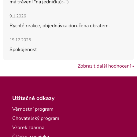
má trávení "na jedničku):-¨)
Hodnocení obchodu je 5 z 5 hvězdiček.
9.1.2026
Rychlé reakce, objednávka doručena obratem.
Hodnocení obchodu je 5 z 5 hvězdiček.
19.12.2025
Spokojenost
Zobrazit další hodnocení
Zápatí
Užitečné odkazy
Věrnostní program
Chovatelský program
Vzorek zdarma
Články a novinky