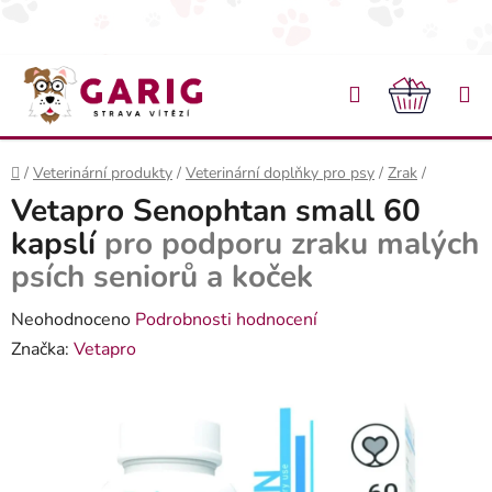
Přejít na obsah
Hledat
NÁKU
Domů
/
Veterinární produkty
/
Veterinární doplňky pro psy
/
Zrak
/
Vetapro Senophtan small 60
kapslí
pro podporu zraku malých
psích seniorů a koček
Průměrné hodnocení produktu je 0,0 z 5 hvězdiček.
Neohodnoceno
Podrobnosti hodnocení
Značka:
Vetapro