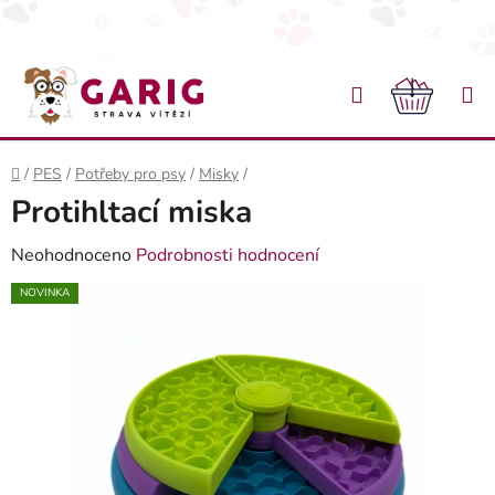
Přejít na obsah
Hledat
NÁKU
Domů
/
PES
/
Potřeby pro psy
/
Misky
/
Protihltací miska
Průměrné hodnocení produktu je 0,0 z 5 hvězdiček.
Neohodnoceno
Podrobnosti hodnocení
NOVINKA