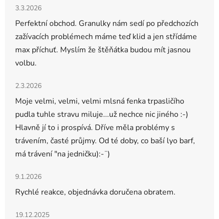
Hodnocení obchodu je 5 z 5 hvězdiček.
3.3.2026
Perfektní obchod. Granulky nám sedí po předchozích
zažívacích problémech máme teď klid a jen střídáme
max příchuť. Myslím že štěňátka budou mít jasnou
volbu.
Hodnocení obchodu je 5 z 5 hvězdiček.
2.3.2026
Moje velmi, velmi, velmi mlsná fenka trpasličího
pudla tuhle stravu miluje...už nechce nic jiného :-)
Hlavně jí to i prospívá. Dříve měla problémy s
trávením, časté průjmy. Od té doby, co baší lyo barf,
má trávení "na jedničku):-¨)
Hodnocení obchodu je 5 z 5 hvězdiček.
9.1.2026
Rychlé reakce, objednávka doručena obratem.
Hodnocení obchodu je 5 z 5 hvězdiček.
19.12.2025