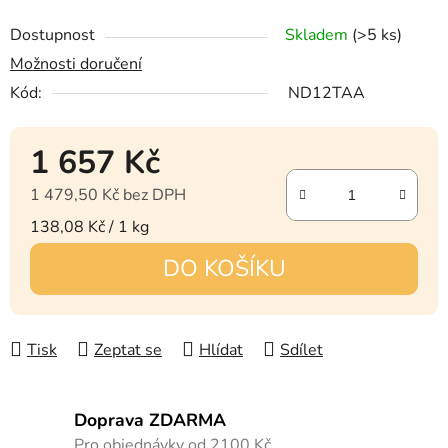
Dostupnost
Skladem
(>5 ks)
Možnosti doručení
Kód:
ND12TAA
1 657 Kč
1 479,50 Kč bez DPH
Měrná cena:
138,08 Kč / 1 kg
DO KOŠÍKU
Tisk
Zeptat se
Hlídat
Sdílet
Doprava ZDARMA
Pro objednávky od 2100 Kč