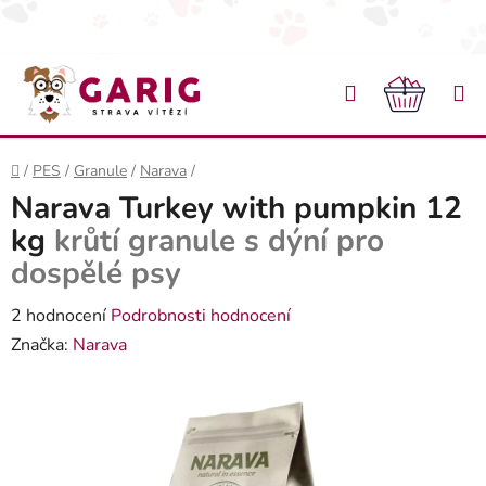
Přejít na obsah
Hledat
NÁKU
Domů
/
PES
/
Granule
/
Narava
/
Narava Turkey with pumpkin 12
kg
krůtí granule s dýní pro
dospělé psy
Průměrné hodnocení produktu je 4,0 z 5 hvězdiček.
2 hodnocení
Podrobnosti hodnocení
Značka:
Narava