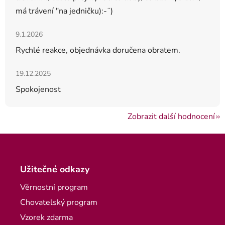
má trávení "na jedničku):-¨)
Hodnocení obchodu je 5 z 5 hvězdiček.
9.1.2026
Rychlé reakce, objednávka doručena obratem.
Hodnocení obchodu je 5 z 5 hvězdiček.
19.12.2025
Spokojenost
Zobrazit další hodnocení
Zápatí
Užitečné odkazy
Věrnostní program
Chovatelský program
Vzorek zdarma