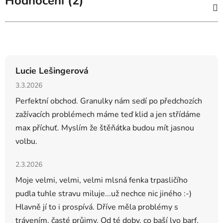
Hodnocení (2)
Hodnocení obchodu
Lucie Lešingerová
Hodnocení obchodu je 5 z 5 hvězdiček.
3.3.2026
Perfektní obchod. Granulky nám sedí po předchozích
zažívacích problémech máme teď klid a jen střídáme
max příchuť. Myslím že štěňátka budou mít jasnou
volbu.
Hodnocení obchodu je 5 z 5 hvězdiček.
2.3.2026
Moje velmi, velmi, velmi mlsná fenka trpasličího
pudla tuhle stravu miluje...už nechce nic jiného :-)
Hlavně jí to i prospívá. Dříve měla problémy s
trávením, časté průjmy. Od té doby, co baší lyo barf,