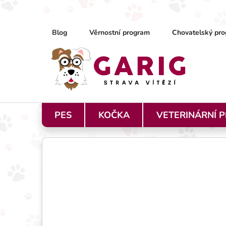
Přejít na obsah
Blog
Věrnostní program
Chovatelský pro
PES
KOČKA
VETERINÁRNÍ 