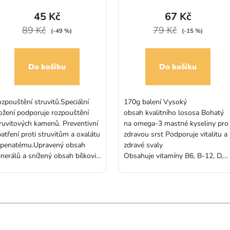
45 Kč
67 Kč
89 Kč
79 Kč
(-49 %)
(-15 %)
Do košíku
Do košíku
zpouštění struvitů.Speciální
170g balení Vysoký
ožení podporuje rozpouštění
obsah kvalitního lososa Bohatý
ruvitových kamenů. Preventivní
na omega-3 mastné kyseliny pro
atření proti struvitům a oxalátu
zdravou srst Podporuje vitalitu a
ápenatému.Upravený obsah
zdravé svaly
nerálů a snížený obsah bílkovin
Obsahuje vitamíny B6, B-12, D,
máhají předcházet opětovnému
selen Lehce stravitelné – vhodné 
niku oxalátu vápenatého a
pro citlivé kočky Bez umělých
ruvitových urolitů. Přidání
konzervantů, barviv a
ožek, jako jsou brusinky,
dochucovadel Skvělá chuť, ktero
ispívá ke zdravému prostředí v
si kočky zamilují Prémiová
Hodnocení obchodu
očovém měchýři.
kvalita pro zdraví