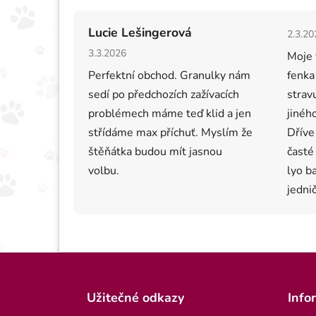
Hodno
Lucie Lešingerová
2.3.20
Hodnocení obchodu je 5 z 5 hvězdiček.
3.3.2026
Moje 
Perfektní obchod. Granulky nám
fenka
sedí po předchozích zažívacích
strav
problémech máme teď klid a jen
jiného
střídáme max příchuť. Myslím že
Dříve
štěňátka budou mít jasnou
časté
volbu.
lyo b
jednič
Zápatí
Užitečné odkazy
Info