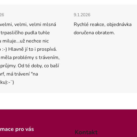
a spokojenost vaší kočky DATU
SPOTŘEBY: 8.8.2026
cení obchodu je 5 z 5 hvězdiček.
Hodnocení obchodu je 5 z 5 
26
9.1.2026
velmi, velmi, velmi mlsná
Rychlé reakce, objednávka
 trpasličího pudla tuhle
doručena obratem.
u miluje...už nechce nic
 :-) Hlavně jí to i prospívá.
 měla problémy s trávením,
 průjmy. Od té doby, co baší
arf, má trávení "na
ku):-¨)
rmace pro vás
Kontakt