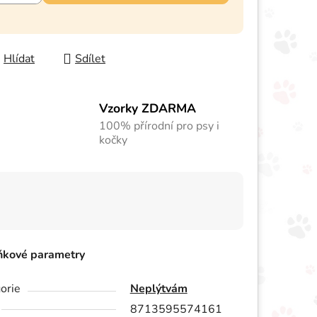
Hlídat
Sdílet
Vzorky ZDARMA
100% přírodní pro psy i
kočky
ňkové parametry
orie
Neplýtvám
8713595574161