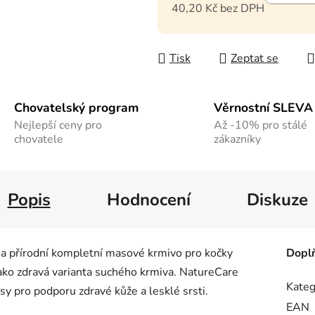
40,20 Kč bez DPH
Měrná cena:
Tisk
Zeptat se
Chovatelský program
Věrnostní SLEVA
Nejlepší ceny pro
Až -10% pro stálé
chovatele
zákazníky
Popis
Hodnocení
Diskuze
a přírodní kompletní masové krmivo pro kočky
Dopl
jako zdravá varianta suchého krmiva. NatureCare
Kateg
y pro podporu zdravé kůže a lesklé srsti.
EAN