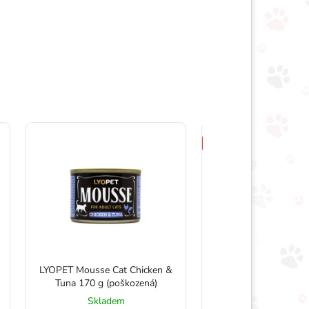
AKCE
LYOPET Mousse Cat Chicken &
Narava cat Turkey & 
Tuna 170 g (poškozená)
(06/2026)
Skladem
Skladem