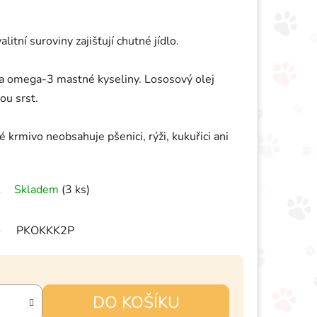
litní suroviny zajišťují chutné jídlo.
na omega-3 mastné kyseliny. Lososový olej
ou srst.
 krmivo neobsahuje pšenici, rýži, kukuřici ani
Skladem
(3 ks)
PKOKKK2P
DO KOŠÍKU