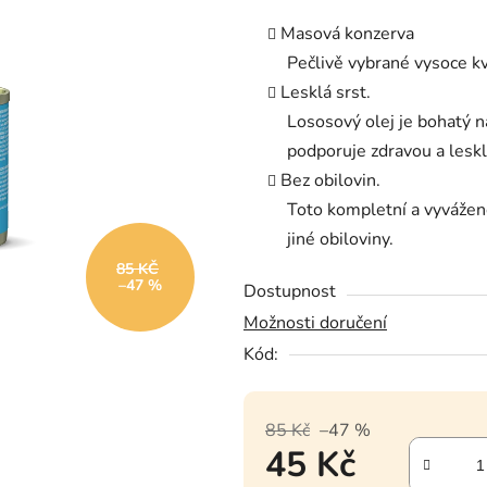
Masová konzerva
Pečlivě vybrané vysoce kva
Lesklá srst.
Lososový olej je bohatý 
podporuje zdravou a leskl
Bez obilovin.
Toto kompletní a vyvážené
jiné obiloviny.
85 KČ
–47 %
Dostupnost
Možnosti doručení
Kód:
85 Kč
–47 %
45 Kč