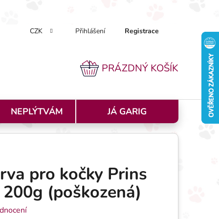
CZK
Přihlášení
Registrace
k nakupovat
Doprava a platba
Podmínky ochrany osobníc
PRÁZDNÝ KOŠÍK
NÁKUPNÍ KOŠÍK
NEPLÝTVÁM
JÁ GARIG
va pro kočky Prins
y 200g (poškozená)
 0,0 z 5 hvězdiček.
dnocení