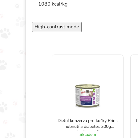
1080 kcal/kg
High-contrast mode
nzerva pro psy Prins
Dietní konzerva pro kočky Prins
my s klouby 400g
hubnutí a diabetes 200g
poškozená)
(poškozená)
Skladem
Skladem