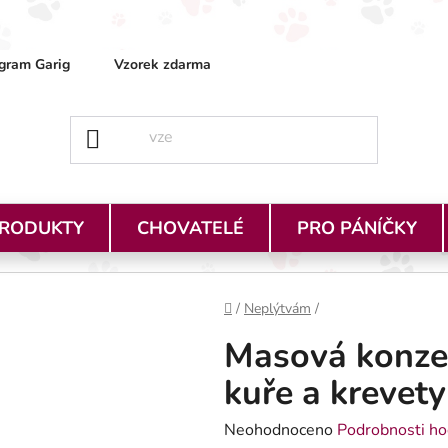
gram Garig
Vzorek zdarma
Obchodní podmínky
Ja
PRODUKTY
CHOVATELÉ
PRO PÁNÍČKY
Domů
/
Neplýtvám
/
Masová konzer
kuře a krevet
Průměrné hodnocení produktu je
Neohodnoceno
Podrobnosti ho