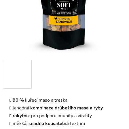
90 %
kuřecí maso a treska
lahodná
kombinace
drůbežího masa a ryby
rakytník
pro podporu imunity a vitality
měkká,
snadno kousatelná
textura