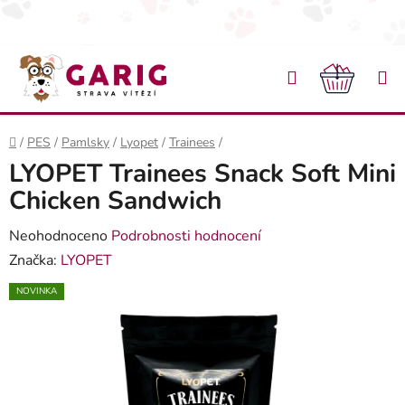
Přejít na obsah
Hledat
NÁKU
Domů
/
PES
/
Pamlsky
/
Lyopet
/
Trainees
/
LYOPET Trainees Snack Soft Mini
Chicken Sandwich
Průměrné hodnocení produktu je 0,0 z 5 hvězdiček.
Neohodnoceno
Podrobnosti hodnocení
Značka:
LYOPET
NOVINKA