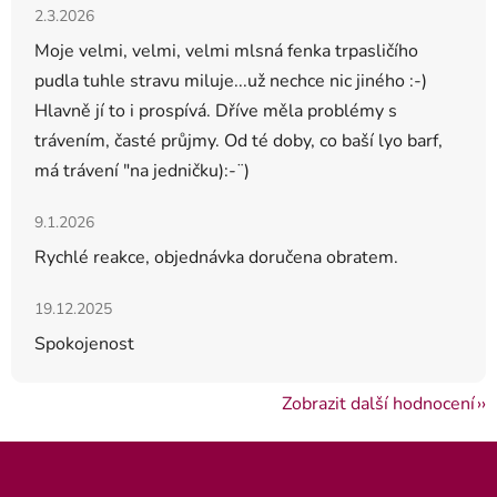
Hodnocení obchodu je 5 z 5 hvězdiček.
2.3.2026
Moje velmi, velmi, velmi mlsná fenka trpasličího
pudla tuhle stravu miluje...už nechce nic jiného :-)
Hlavně jí to i prospívá. Dříve měla problémy s
trávením, časté průjmy. Od té doby, co baší lyo barf,
má trávení "na jedničku):-¨)
Hodnocení obchodu je 5 z 5 hvězdiček.
9.1.2026
Rychlé reakce, objednávka doručena obratem.
Hodnocení obchodu je 5 z 5 hvězdiček.
19.12.2025
Spokojenost
Zobrazit další hodnocení
Zápatí