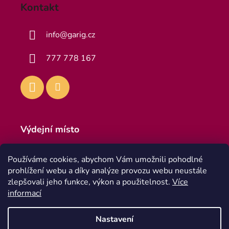
Kontakt
info
@
garig.cz
777 778 167
Výdejní místo
Výdejna
Používáme cookies, abychom Vám umožnili pohodlné
Teplická 916, 418 01 Bílina 1
prohlížení webu a díky analýze provozu webu neustále
Po - Pa 8:00 - 16:30
zlepšovali jeho funkce, výkon a použitelnost.
Více
informací
Nastavení