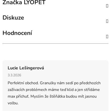
Značka
LYOPET
Diskuze
Hodnocení
Hodnocení obchodu
Lucie Lešingerová
Hodnocení obchodu je 5 z 5 hvězdiček.
3.3.2026
Perfektní obchod. Granulky nám sedí po předchozích
zažívacích problémech máme teď klid a jen střídáme
max příchuť. Myslím že štěňátka budou mít jasnou
volbu.