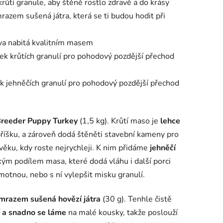
krůtí granule, aby štěně rostlo zdravě a do krásy
razem sušená játra, která se ti budou hodit při
va nabitá kvalitním masem
rek krůtích granulí pro pohodový pozdější přechod
ek jehněčích granulí pro pohodový pozdější přechod
Breeder Puppy Turkey
(1,5 kg). Krůtí maso je
lehce
bříšku, a zároveň dodá štěněti stavební kameny pro
věku, kdy roste nejrychleji. K nim přidáme
jehněčí
ým podílem masa, které dodá vláhu i další porci
motnou, nebo s ní vylepšit misku granulí.
mrazem sušená hovězí játra
(30 g). Tenhle čistě
í a snadno se láme
na malé kousky, takže poslouží