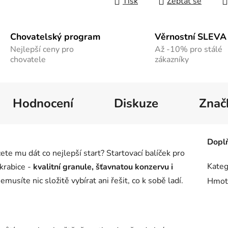
Tisk
Zeptat se
Chovatelský program
Věrnostní SLEVA
Nejlepší ceny pro
Až -10% pro stálé
chovatele
zákazníky
Hodnocení
Diskuze
Znač
Dopl
ete mu dát co nejlepší start? Startovací balíček pro
Kateg
krabice -
kvalitní granule, šťavnatou konzervu i
musíte nic složitě vybírat ani řešit, co k sobě ladí.
Hmot