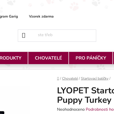
gram Garig
Vzorek zdarma
Obchodní podmínky
Ja
PRODUKTY
CHOVATELÉ
PRO PÁNÍČKY
Domů
/
Chovatelé
/
Startovací balíčky
/
LYOPET Starto
Puppy Turkey 
Průměrné hodnocení produktu je
Neohodnoceno
Podrobnosti ho