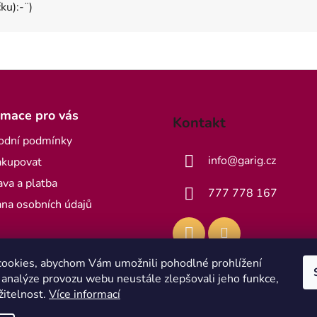
ku):-¨)
rmace pro vás
Kontakt
odní podmínky
info
@
garig.cz
akupovat
va a platba
777 778 167
na osobních údajů
ookies, abychom Vám umožnili pohodlné prohlížení
 analýze provozu webu neustále zlepšovali jeho funkce,
žitelnost.
Více informací