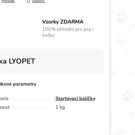
Hlídat
Sdílet
Vzorky ZDARMA
100% přírodní pro psy i
kočky
ka
LYOPET
ňkové parametry
orie
Startovací balíčky
nost
1 kg