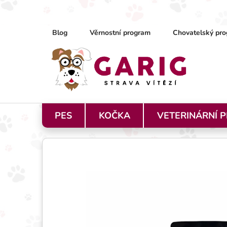
Přejít na obsah
Blog
Věrnostní program
Chovatelský pro
PES
KOČKA
VETERINÁRNÍ 