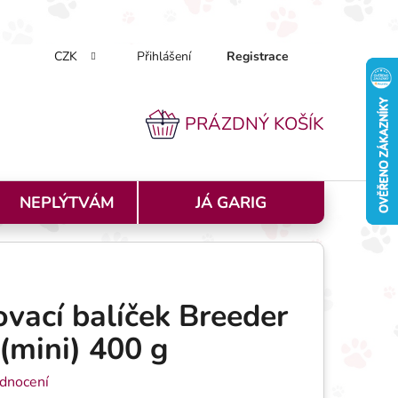
CZK
Přihlášení
Registrace
k nakupovat
Doprava a platba
Podmínky ochrany osobníc
PRÁZDNÝ KOŠÍK
NÁKUPNÍ KOŠÍK
NEPLÝTVÁM
JÁ GARIG
vací balíček Breeder
(mini) 400 g
 0,0 z 5 hvězdiček.
dnocení