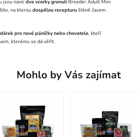
ku jsou navíc
dva vzorky granulí
Breeder Adult Mini
ušíte, na kterou
dospělou recepturu
štěně časem
dárek pro nové páníčky nebo chovatele
, kteří
vem, kterému se dá věřit.
Mohlo by Vás zajímat