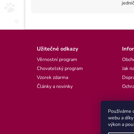
jednič
Zápatí
Užitečné odkazy
Info
Věrnostní program
Obch
Chovatelský program
Jak n
Vzorek zdarma
Dopra
Články a novinky
Ochra
Používáme c
webu a díky
výkon a pou