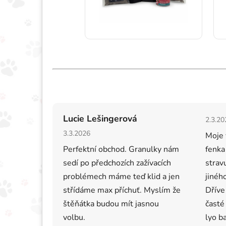
Hodno
Lucie Lešingerová
2.3.20
Hodnocení obchodu je 5 z 5 hvězdiček.
3.3.2026
Moje 
Perfektní obchod. Granulky nám
fenka
sedí po předchozích zažívacích
strav
problémech máme teď klid a jen
jiného
střídáme max příchuť. Myslím že
Dříve
štěňátka budou mít jasnou
časté
volbu.
lyo b