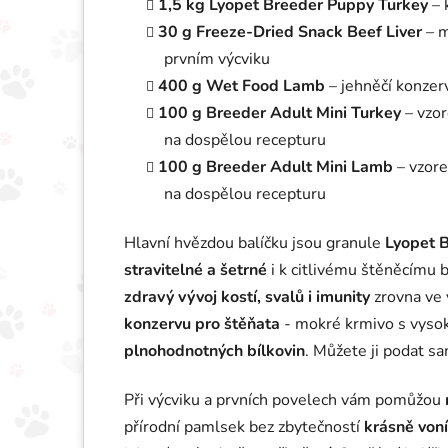
1,5 kg Lyopet Breeder Puppy Turkey
– 
30 g Freeze-Dried Snack Beef Liver
– m
prvním výcviku
400 g Wet Food Lamb
– jehněčí konzer
100 g Breeder Adult Mini Turkey
– vzo
na dospělou recepturu
100 g Breeder Adult Mini Lamb
– vzor
na dospělou recepturu
Hlavní hvězdou balíčku jsou granule
Lyopet 
stravitelné a šetrné
i k citlivému štěněcímu 
zdravý vývoj kostí, svalů i imunity
zrovna ve 
konzervu pro štěňata
- mokré krmivo s vysok
plnohodnotných bílkovin
. Můžete ji podat sa
Při výcviku a prvních povelech vám pomůžou
přírodní pamlsek bez zbytečností
krásně von