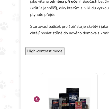
jako vítaná
odměna při učení
. Součástí balíč
(krůtí a jehněčí), díky kterým si v klidu vyzko
plynule přejde.
Startovací balíček pro štěňata je skvělý i jako
chtějí poslat štěně do nového domova s krmi
High-contrast mode