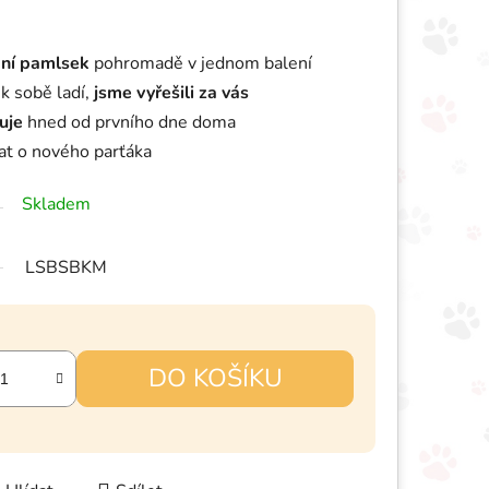
dní pamlsek
pohromadě v jednom balení
 k sobě ladí,
jsme vyřešili za vás
uje
hned od prvního dne doma
arat o nového parťáka
Skladem
LSBSBKM
DO KOŠÍKU