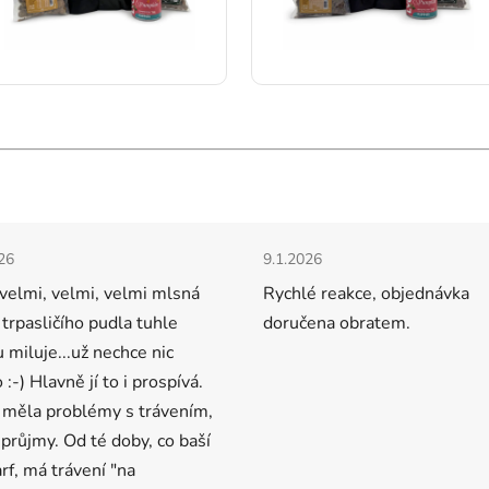
Hodnocení obchodu
cení obchodu je 5 z 5 hvězdiček.
Hodnocení obchodu je 5 z 5 
26
9.1.2026
velmi, velmi, velmi mlsná
Rychlé reakce, objednávka
 trpasličího pudla tuhle
doručena obratem.
u miluje...už nechce nic
 :-) Hlavně jí to i prospívá.
 měla problémy s trávením,
 průjmy. Od té doby, co baší
arf, má trávení "na