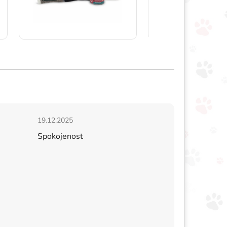
hvězdiček.
Hodnocení obchodu je 5 z 5 hvězdiček.
19.12.2025
Spokojenost