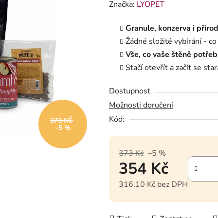
Značka:
LYOPET
Granule, konzerva i příro
Žádné složité vybírání - co
Vše, co vaše štěně potřeb
Stačí otevřít a začít se st
Dostupnost
Možnosti doručení
Kód:
373 KČ
–5 %
373 Kč
–5 %
354 Kč
316,10 Kč bez DPH
Měrná cena: