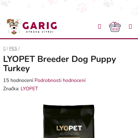
Přejít na obsah
Hledat
NÁKU
Domů
/
PES
/
LYOPET Breeder Dog Puppy
Turkey
Průměrné hodnocení produktu je 5,0 z 5 hvězdiček.
15 hodnocení
Podrobnosti hodnocení
Značka:
LYOPET