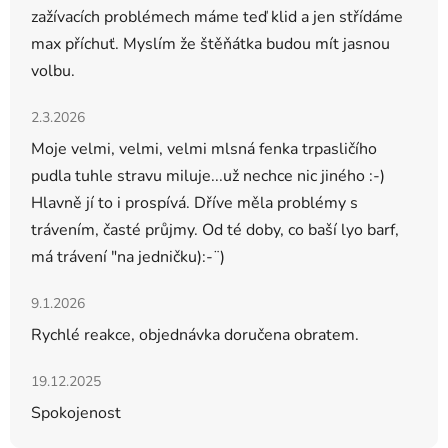
zažívacích problémech máme teď klid a jen střídáme
max příchuť. Myslím že štěňátka budou mít jasnou
volbu.
Hodnocení obchodu je 5 z 5 hvězdiček.
2.3.2026
Moje velmi, velmi, velmi mlsná fenka trpasličího
pudla tuhle stravu miluje...už nechce nic jiného :-)
Hlavně jí to i prospívá. Dříve měla problémy s
trávením, časté průjmy. Od té doby, co baší lyo barf,
má trávení "na jedničku):-¨)
Hodnocení obchodu je 5 z 5 hvězdiček.
9.1.2026
Rychlé reakce, objednávka doručena obratem.
Hodnocení obchodu je 5 z 5 hvězdiček.
19.12.2025
Spokojenost