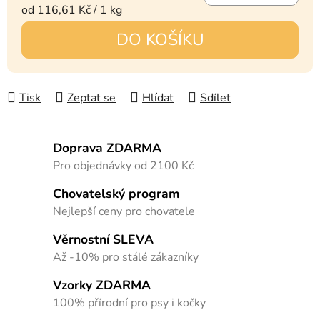
Měrná cena:
od 116,61 Kč / 1 kg
DO KOŠÍKU
Tisk
Zeptat se
Hlídat
Sdílet
Doprava ZDARMA
Pro objednávky od 2100 Kč
Chovatelský program
Nejlepší ceny pro chovatele
Věrnostní SLEVA
Až -10% pro stálé zákazníky
Vzorky ZDARMA
100% přírodní pro psy i kočky