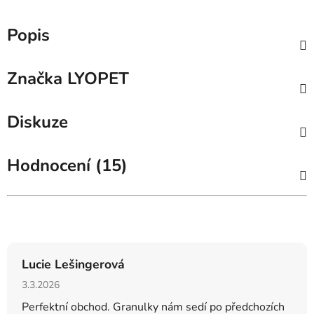
Popis
Značka
LYOPET
Diskuze
Hodnocení (15)
Hodnocení obchodu
Lucie Lešingerová
Hodnocení obchodu je 5 z 5 hvězdiček.
3.3.2026
Perfektní obchod. Granulky nám sedí po předchozích