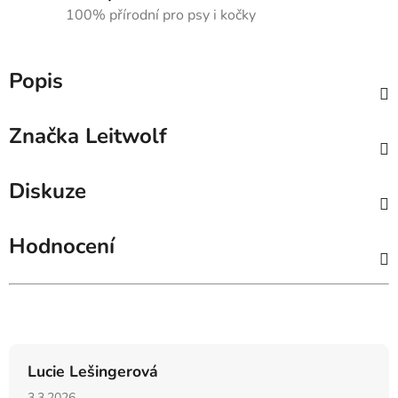
100% přírodní pro psy i kočky
Popis
Značka
Leitwolf
Diskuze
Hodnocení
Hodnocení obchodu
Lucie Lešingerová
Hodnocení obchodu je 5 z 5 hvězdiček.
3.3.2026