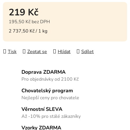
219 Kč
195,50 Kč bez DPH
Měrná cena:
2 737,50 Kč / 1 kg
Tisk
Zeptat se
Hlídat
Sdílet
Doprava ZDARMA
Pro objednávky od 2100 Kč
Chovatelský program
Nejlepší ceny pro chovatele
Věrnostní SLEVA
Až -10% pro stálé zákazníky
Vzorky ZDARMA