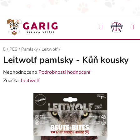
Přejít na obsah
Hledat
NÁKU
Domů
/
PES
/
Pamlsky
/
Leitwolf
/
Leitwolf pamlsky - Kůň kousky
Průměrné hodnocení produktu je 0,0 z 5 hvězdiček.
Neohodnoceno
Podrobnosti hodnocení
Značka:
Leitwolf