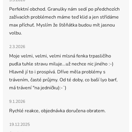
Perfektní obchod. Granulky nám sedí po předchozích
zažívacích problémech máme teď klid a jen střídáme
max příchuť. Myslím že štěňátka budou mít jasnou
volbu.
Hodnocení obchodu je 5 z 5 hvězdiček.
2.3.2026
Moje velmi, velmi, velmi mlsná fenka trpasličího
pudla tuhle stravu miluje...už nechce nic jiného :-)
Hlavně jí to i prospívá. Dříve měla problémy s
trávením, časté průjmy. Od té doby, co baší lyo barf,
má trávení "na jedničku):-¨)
Hodnocení obchodu je 5 z 5 hvězdiček.
9.1.2026
Rychlé reakce, objednávka doručena obratem.
Hodnocení obchodu je 5 z 5 hvězdiček.
19.12.2025