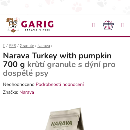
Přejít na obsah
Hledat
NÁKU
Domů
/
PES
/
Granule
/
Narava
/
Narava Turkey with pumpkin
700 g
krůtí granule s dýní pro
dospělé psy
Průměrné hodnocení produktu je 0,0 z 5 hvězdiček.
Neohodnoceno
Podrobnosti hodnocení
Značka:
Narava