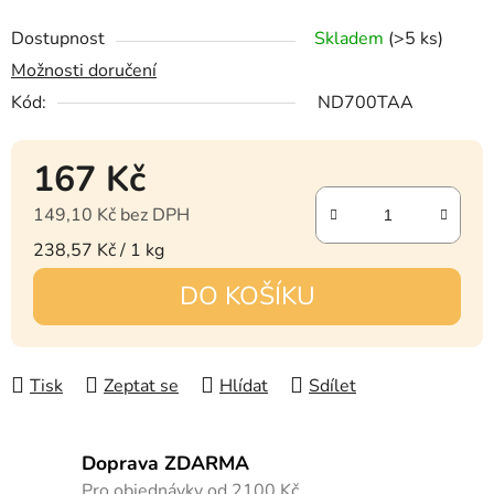
Dostupnost
Skladem
(>5 ks)
Možnosti doručení
Kód:
ND700TAA
167 Kč
149,10 Kč bez DPH
Měrná cena:
238,57 Kč / 1 kg
DO KOŠÍKU
Tisk
Zeptat se
Hlídat
Sdílet
Doprava ZDARMA
Pro objednávky od 2100 Kč