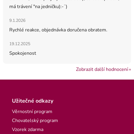
má trávení "na jedničku):-¨)
Hodnocení obchodu je 5 z 5 hvězdiček.
9.1.2026
Rychlé reakce, objednávka doručena obratem.
Hodnocení obchodu je 5 z 5 hvězdiček.
19.12.2025
Spokojenost
Zobrazit další hodnocení
Zápatí
Užitečné odkazy
Věrnostní program
Chovatelský program
Vzorek zdarma