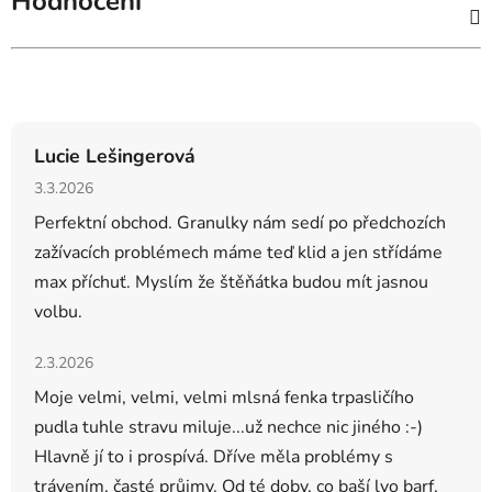
Hodnocení
Hodnocení obchodu
Lucie Lešingerová
Hodnocení obchodu je 5 z 5 hvězdiček.
3.3.2026
Perfektní obchod. Granulky nám sedí po předchozích
zažívacích problémech máme teď klid a jen střídáme
max příchuť. Myslím že štěňátka budou mít jasnou
volbu.
Hodnocení obchodu je 5 z 5 hvězdiček.
2.3.2026
Moje velmi, velmi, velmi mlsná fenka trpasličího
pudla tuhle stravu miluje...už nechce nic jiného :-)
Hlavně jí to i prospívá. Dříve měla problémy s
trávením, časté průjmy. Od té doby, co baší lyo barf,