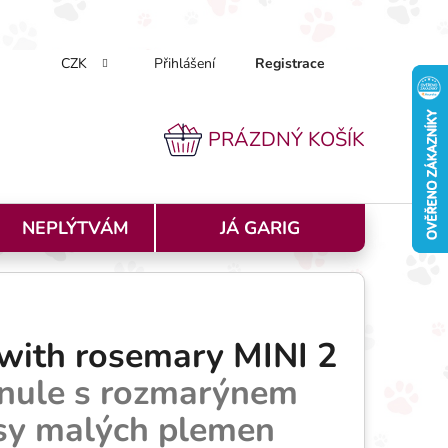
CZK
Přihlášení
Registrace
k nakupovat
Doprava a platba
Podmínky ochrany osobníc
PRÁZDNÝ KOŠÍK
NÁKUPNÍ KOŠÍK
NEPLÝTVÁM
JÁ GARIG
with rosemary MINI 2
anule s rozmarýnem
sy malých plemen