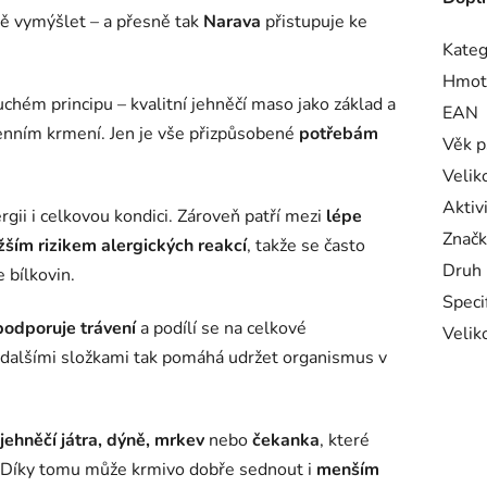
tě vymýšlet – a přesně tak
Narava
přistupuje ke
Kateg
Hmot
chém principu – kvalitní jehněčí maso jako základ a
EAN
enním krmení. Jen je vše přizpůsobené
potřebám
Věk p
Velik
Aktiv
rgii i celkovou kondici. Zároveň patří mezi
lépe
Značk
žším rizikem alergických reakcí
, takže se často
Druh
e bílkovin.
Speci
podporuje trávení
a podílí se na celkové
Velik
s dalšími složkami tak pomáhá udržet organismus v
jehněčí játra, dýně, mrkev
nebo
čekanka
, které
í. Díky tomu může krmivo dobře sednout i
menším