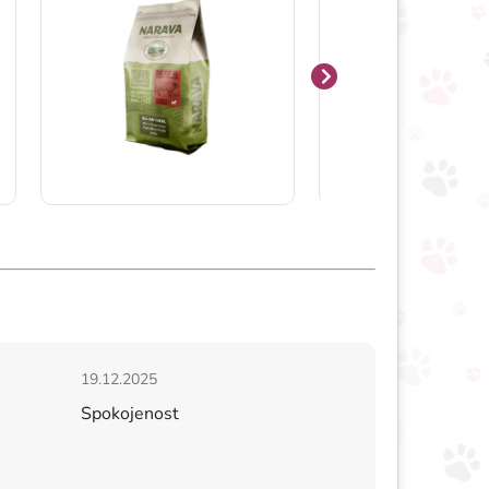
hvězdiček.
Hodnocení obchodu je 5 z 5 hvězdiček.
19.12.2025
Spokojenost