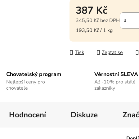
387 Kč
345,50 Kč bez DPH
Měrná cena:
193,50 Kč / 1 kg
Tisk
Zeptat se
Chovatelský program
Věrnostní SLEVA
Nejlepší ceny pro
Až -10% pro stálé
chovatele
zákazníky
Hodnocení
Diskuze
Znač
Dopl