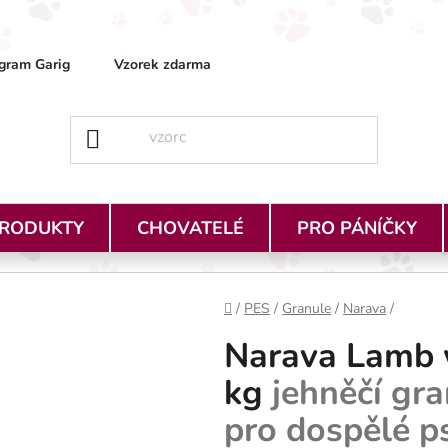
gram Garig
Vzorek zdarma
Obchodní podmínky
Ja
PRODUKTY
CHOVATELÉ
PRO PÁNÍČKY
Domů
/
PES
/
Granule
/
Narava
/
Narava Lamb 
kg
jehněčí gr
pro dospělé p