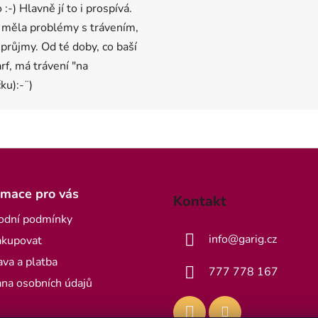
 :-) Hlavně jí to i prospívá.
 měla problémy s trávením,
 průjmy. Od té doby, co baší
arf, má trávení "na
ku):-¨)
rmace pro vás
Kontakt
odní podmínky
info
@
garig.cz
akupovat
va a platba
777 778 167
na osobních údajů