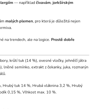
alergiím
— například
čivavám
,
jorkšírským
bám
malých plemen
, pro která je důležitá nejen
 krmiva.
né na trendech, ale na logice.
Prostě dobře
ry, krůtí tuk (14 %), ovesné vločky, jehněčí játra
), lněné semínko, extrakt z čekanky, juka, rozmarýn
álů.
, Hrubý tuk 14 %, Hrubá vláknina 3,2 %, Hrubý
odík 0,15 %, Vlhkost max. 10 %.