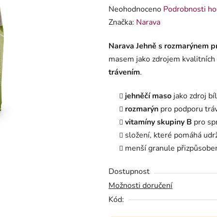
Průměrné hodnocení produktu je
Neohodnoceno
Podrobnosti ho
Značka:
Narava
Narava Jehně s rozmarýnem p
masem jako zdrojem kvalitních 
trávením
.
jehněčí maso
jako zdroj bí
rozmarýn
pro podporu tráv
vitamíny skupiny B
pro sp
složení, které pomáhá udr
menší granule přizpůsob
Dostupnost
Možnosti doručení
Kód: