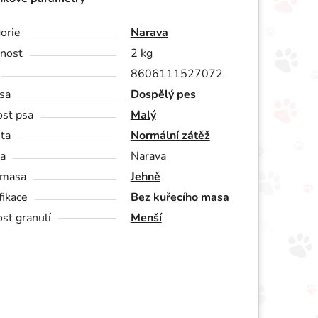
orie
Narava
nost
2 kg
8606111527072
sa
Dospělý pes
ost psa
Malý
ita
Normální zátěž
a
Narava
 masa
Jehně
fikace
Bez kuřecího masa
ost granulí
Menší