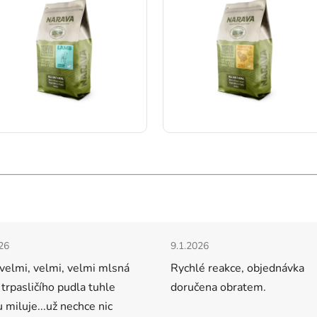
Hodnocení obchodu
cení obchodu je 5 z 5 hvězdiček.
Hodnocení obchodu je 5 z 5 
26
9.1.2026
velmi, velmi, velmi mlsná
Rychlé reakce, objednávka
 trpasličího pudla tuhle
doručena obratem.
u miluje...už nechce nic