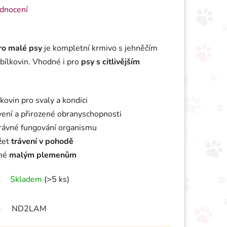
 0,0 z 5 hvězdiček.
dnocení
ro malé psy
je kompletní krmivo s jehněčím
bílkovin. Vhodné i pro
psy s citlivějším
lkovin pro svaly a kondici
ení a přirozené obranyschopnosti
rávné fungování organismu
žet
trávení v pohodě
ené
malým plemenům
Skladem
(>5 ks)
ND2LAM