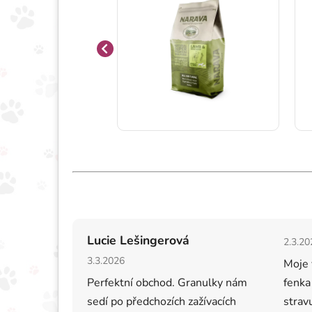
Hodno
Lucie Lešingerová
2.3.20
Hodnocení obchodu je 5 z 5 hvězdiček.
3.3.2026
Moje 
Perfektní obchod. Granulky nám
fenka
sedí po předchozích zažívacích
strav