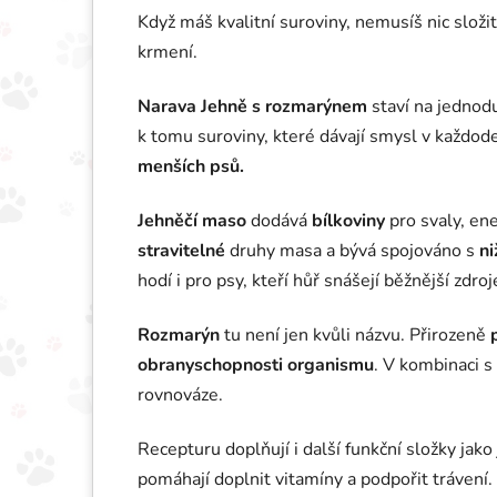
Když máš kvalitní suroviny, nemusíš nic složi
krmení.
Narava Jehně s rozmarýnem
staví na jednodu
k tomu suroviny, které dávají smysl v každod
menších psů.
Jehněčí maso
dodává
bílkoviny
pro svaly, ene
stravitelné
druhy masa a bývá spojováno s
ni
hodí i pro psy, kteří hůř snášejí běžnější zdroj
Rozmarýn
tu není jen kvůli názvu. Přirozeně
obranyschopnosti organismu
. V kombinaci 
rovnováze.
Recepturu doplňují i další funkční složky jako
pomáhají doplnit vitamíny a podpořit tráven