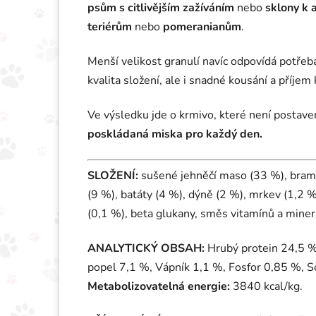
psům s citlivějším zažíváním
nebo
sklony k 
teriérům
nebo
pomeranianům
.
Menší velikost granulí navíc odpovídá potře
kvalita složení, ale i snadné kousání a příjem
Ve výsledku jde o krmivo, které není postave
poskládaná miska pro každý den.
SLOŽENÍ:
sušené jehněčí maso (33 %), brambo
(9 %), batáty (4 %), dýně (2 %), mrkev (1,2 %
(0,1 %), beta glukany, směs vitamínů a miner
ANALYTICKÝ OBSAH:
Hrubý protein 24,5 %
popel 7,1 %, Vápník 1,1 %, Fosfor 0,85 %, S
Metabolizovatelná energie:
3840 kcal/kg.