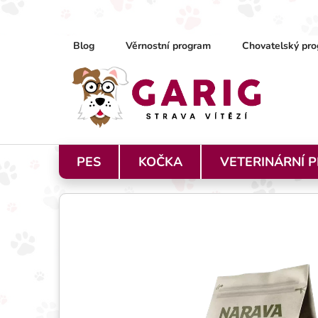
Přejít na obsah
Blog
Věrnostní program
Chovatelský pro
PES
KOČKA
VETERINÁRNÍ 