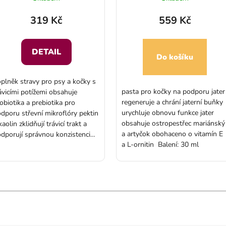
319 Kč
559 Kč
DETAIL
Do košíku
plněk stravy pro psy a kočky s
pasta pro kočky na podporu jater
ávicími potížemi obsahuje
regeneruje a chrání jaterní buňky
obiotika a prebiotika pro
urychluje obnovu funkce jater
dporu střevní mikroflóry pektin
obsahuje ostropestřec mariánský
kaolin zklidňují trávicí trakt a
a artyčok obohaceno o vitamín E
dporují správnou konzistenci
a L-ornitin Balení: 30 ml
olice pro psy a kočky všech
emen snadné dávkování ve
rmě pasty​ Balení: stříkačka 30
ebo 60 ml
Hodnocení obchodu