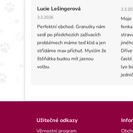
Hodno
Lucie Lešingerová
2.3.20
Hodnocení obchodu je 5 z 5 hvězdiček.
3.3.2026
Moje 
Perfektní obchod. Granulky nám
fenka
sedí po předchozích zažívacích
strav
problémech máme teď klid a jen
jiného
střídáme max příchuť. Myslím že
Dříve
štěňátka budou mít jasnou
časté
volbu.
lyo b
jednič
Zápatí
Užitečné odkazy
Info
Věrnostní program
Obch