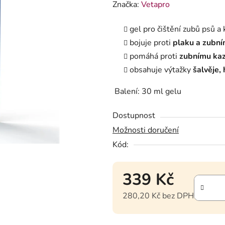
Značka:
Vetapro
gel pro čištění zubů psů a
bojuje proti
plaku a zubn
pomáhá proti
zubnímu kaz
obsahuje výtažky
šalvěje,
Balení: 30 ml gelu
Dostupnost
Možnosti doručení
Kód:
339 Kč
280,20 Kč bez DPH
Měrná cena: