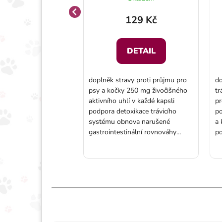
349 Kč
129 Kč
DETAIL
Do košíku
doplněk stravy proti průjmu pro
do
avy pro psy seniory
psy a kočky 250 mg živočišného
tr
raví očí a
aktivního uhlí v každé kapsli
pr
h funkcí pomáhá
podpora detoxikace trávicího
po
íčkům žít kvalitní
systému obnova narušené
a 
ietních antioxidantů,
gastrointestinální rovnováhy
po
fa-lipoové a DHA pro
vhodné pro akutní i chronické
st
draví mozku Balení:
zažívací problémy účinné při
pl
průjmech a plynatosti Balení: 20
fo
nebo 60 kapslí
n