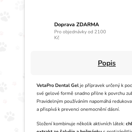
Doprava ZDARMA
Pro objednávky od 2100
Kč
Popis
VetaPro Dental Gel
je přípravek určený k po
své gelové formě snadno přilne k povrchu zu
Pravidelným používáním napomáhá redukovat
a přispívá k prevenci onemocnění dásní.
Složení kombinuje několik aktivních látek:
ch
extrakt ze šalvěje a heřmánku
s protizánětli