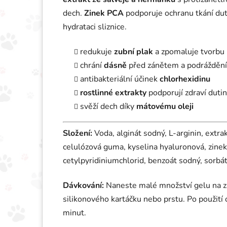
dech.
Zinek PCA
podporuje ochranu tkání dut
hydrataci sliznice.
redukuje
zubní plak
a zpomaluje tvorbu
chrání
dásně
před zánětem a podrážděn
antibakteriální účinek
chlorhexidinu
rostlinné extrakty
podporují zdraví dutin
svěží dech díky
mátovému oleji
Složení:
Voda, alginát sodný, L-arginin, extra
celulózová guma, kyselina hyaluronová, zinek
cetylpyridiniumchlorid, benzoát sodný, sorbát
Dávkování:
Naneste malé množství gelu na z
silikonového kartáčku nebo prstu. Po použití
minut.