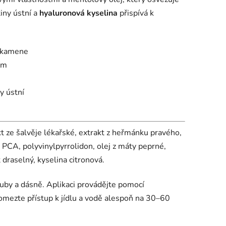
iny ústní a
hyaluronová kyselina
přispívá k
 kamene
ím
y ústní
kt ze šalvěje lékařské, extrakt z heřmánku pravého,
 PCA, polyvinylpyrrolidon, olej z máty peprné,
 draselný, kyselina citronová.
uby a dásně. Aplikaci provádějte pomocí
 omezte přístup k jídlu a vodě alespoň na 30–60