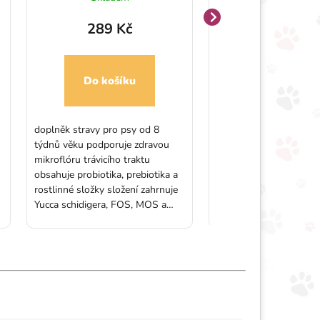
289 Kč
289 Kč
Do košíku
Do košíku
doplněk stravy pro psy od 8
podporuje zdravou kůži
týdnů věku podporuje zdravou
srst zlepšuje stav poko
mikroflóru trávicího traktu
snižuje svědění pomáhá
obsahuje probiotika, prebiotika a
regeneraci kůže zklidňu
rostlinné složky složení zahrnuje
kožních problémů jako 
Yucca schidigera, FOS, MOS a
suchá, zarudlá, svědivá
dýňový prášek Balení: 30 tablet
kůže redukuje pelichání
zahušťuje řídkou srst 
psy i kočky všech plem
60 kapslí