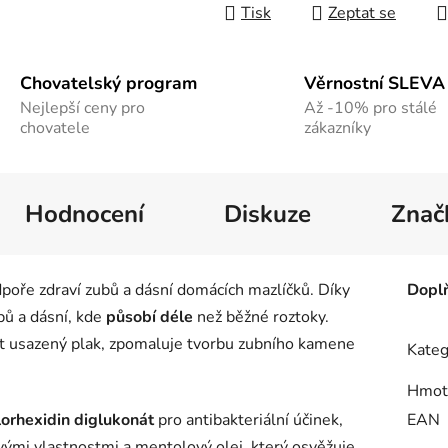
Tisk
Zeptat se
Chovatelský program
Věrnostní SLEVA
Nejlepší ceny pro
Až -10% pro stálé
chovatele
zákazníky
Hodnocení
Diskuze
Znač
dpoře zdraví zubů a dásní domácích mazlíčků. Díky
Dopl
bů a dásní, kde
působí déle
než běžné roztoky.
 usazený plak, zpomaluje tvorbu zubního kamene
Kateg
Hmot
lorhexidin diglukonát
pro antibakteriální účinek,
EAN
vými vlastnostmi a mentolový olej, který osvěžuje