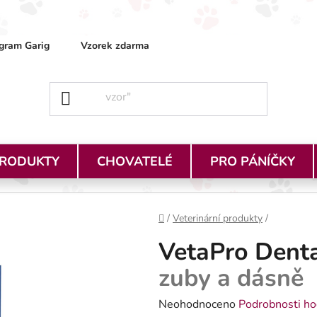
gram Garig
Vzorek zdarma
Obchodní podmínky
Ja
PRODUKTY
CHOVATELÉ
PRO PÁNÍČKY
Domů
/
Veterinární produkty
/
VetaPro Dent
zuby a dásně
Průměrné hodnocení produktu je
Neohodnoceno
Podrobnosti ho