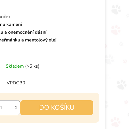
 koček
ímu kameni
u a onemocnění dásní
 heřmánku a mentolový olej
Skladem
(>5 ks)
VPDG30
DO KOŠÍKU