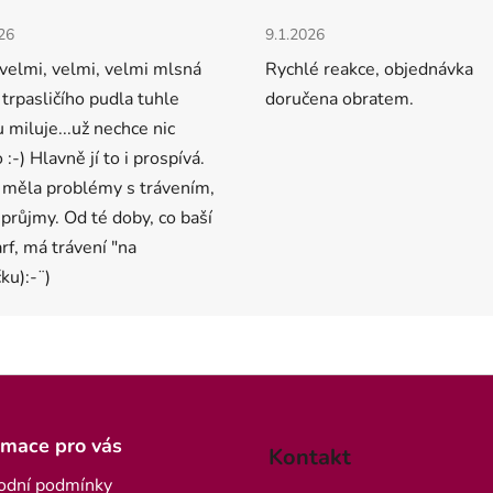
cení obchodu je 5 z 5 hvězdiček.
Hodnocení obchodu je 5 z 5 
26
9.1.2026
velmi, velmi, velmi mlsná
Rychlé reakce, objednávka
 trpasličího pudla tuhle
doručena obratem.
u miluje...už nechce nic
 :-) Hlavně jí to i prospívá.
 měla problémy s trávením,
 průjmy. Od té doby, co baší
arf, má trávení "na
ku):-¨)
rmace pro vás
Kontakt
odní podmínky