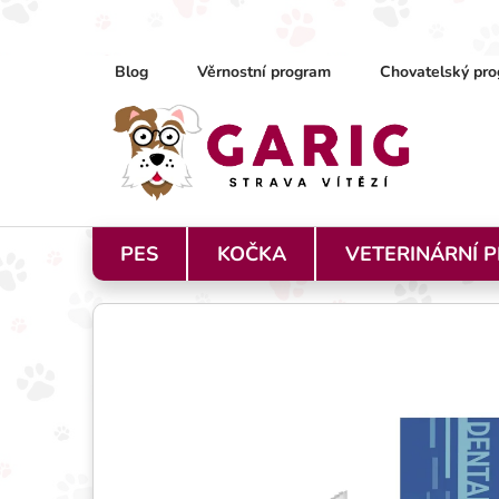
Přejít na obsah
Blog
Věrnostní program
Chovatelský pro
PES
KOČKA
VETERINÁRNÍ 