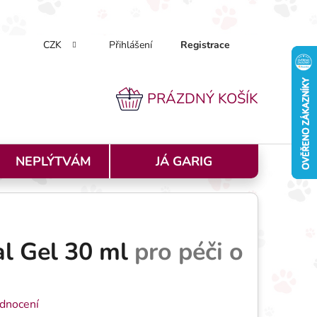
CZK
Přihlášení
Registrace
k nakupovat
Doprava a platba
Podmínky ochrany osobníc
PRÁZDNÝ KOŠÍK
NÁKUPNÍ KOŠÍK
NEPLÝTVÁM
JÁ GARIG
al Gel 30 ml
pro péči o
 0,0 z 5 hvězdiček.
dnocení