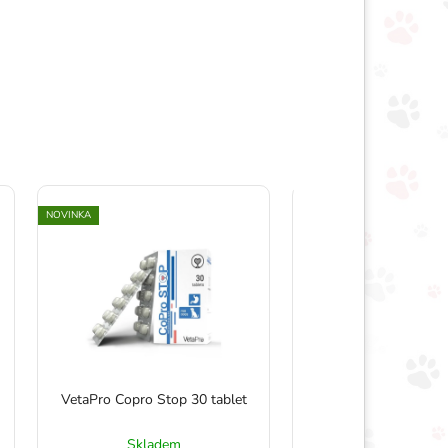
NOVINKA
VetaPro Copro Stop 30 tablet
Vetapro Skin & Fur 6
Skladem
Skladem