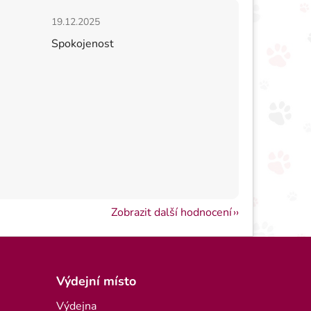
hvězdiček.
Hodnocení obchodu je 5 z 5 hvězdiček.
19.12.2025
Spokojenost
Zobrazit další hodnocení
Výdejní místo
Výdejna