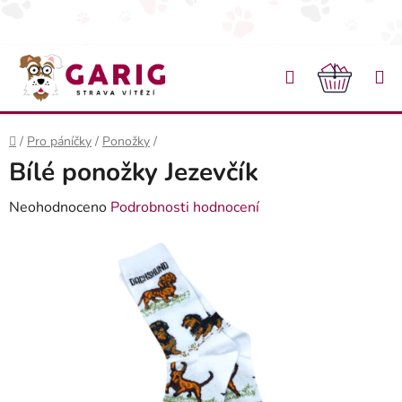
Přejít na obsah
Hledat
NÁKU
Domů
/
Pro páníčky
/
Ponožky
/
Bílé ponožky Jezevčík
Průměrné hodnocení produktu je 0,0 z 5 hvězdiček.
Neohodnoceno
Podrobnosti hodnocení