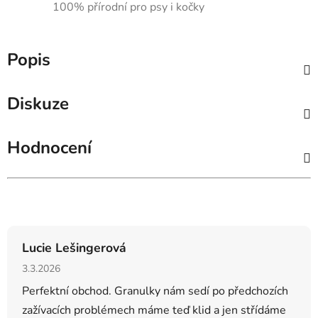
100% přírodní pro psy i kočky
Popis
Diskuze
Hodnocení
Hodnocení obchodu
Lucie Lešingerová
Hodnocení obchodu je 5 z 5 hvězdiček.
3.3.2026
Perfektní obchod. Granulky nám sedí po předchozích
zažívacích problémech máme teď klid a jen střídáme