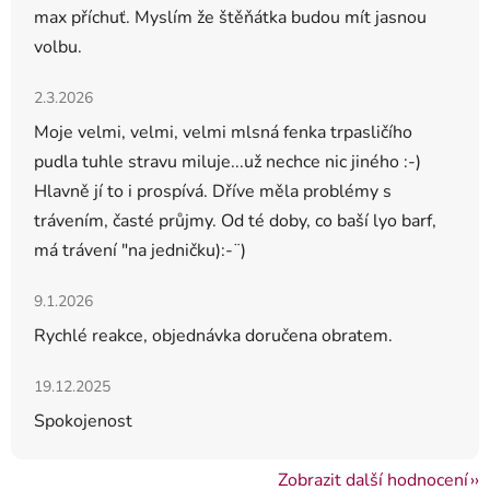
max příchuť. Myslím že štěňátka budou mít jasnou
volbu.
Hodnocení obchodu je 5 z 5 hvězdiček.
2.3.2026
Moje velmi, velmi, velmi mlsná fenka trpasličího
pudla tuhle stravu miluje...už nechce nic jiného :-)
Hlavně jí to i prospívá. Dříve měla problémy s
trávením, časté průjmy. Od té doby, co baší lyo barf,
má trávení "na jedničku):-¨)
Hodnocení obchodu je 5 z 5 hvězdiček.
9.1.2026
Rychlé reakce, objednávka doručena obratem.
Hodnocení obchodu je 5 z 5 hvězdiček.
19.12.2025
Spokojenost
Zobrazit další hodnocení