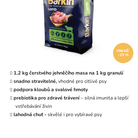
796 KČ
–25 %
1,2 kg čerstvého jehněčího masa na 1 kg granulí
snadno stravitelné,
vhodné pro citlivé psy
podpora kloubů a svalové hmoty
prebiotika pro zdravé trávení
– silná imunita a lepší
vstřebávání živin
lahodná chuť -
skvělé i pro vybíravé psy