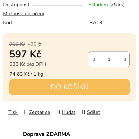
Dostupnost
Skladem
(>5 ks)
Možnosti doručení
Kód:
BAL31
796 Kč
–25 %
597 Kč
533 Kč bez DPH
Měrná cena:
74,63 Kč / 1 kg
DO KOŠÍKU
Tisk
Zeptat se
Hlídat
Sdílet
Doprava ZDARMA