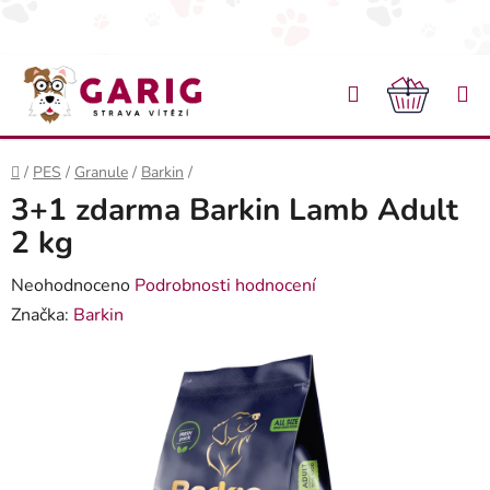
Přejít na obsah
Hledat
NÁKU
Domů
/
PES
/
Granule
/
Barkin
/
3+1 zdarma Barkin Lamb Adult
2 kg
Průměrné hodnocení produktu je 0,0 z 5 hvězdiček.
Neohodnoceno
Podrobnosti hodnocení
Značka:
Barkin