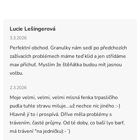
Hodnocení obchodu
Lucie Lešingerová
Hodnocení obchodu je 5 z 5 hvězdiček.
3.3.2026
Perfektní obchod. Granulky nám sedí po předchozích
zažívacích problémech máme teď klid a jen střídáme
max příchuť. Myslím že štěňátka budou mít jasnou
volbu.
Hodnocení obchodu je 5 z 5 hvězdiček.
2.3.2026
Moje velmi, velmi, velmi mlsná fenka trpasličího
pudla tuhle stravu miluje...už nechce nic jiného :-)
Hlavně jí to i prospívá. Dříve měla problémy s
trávením, časté průjmy. Od té doby, co baší lyo barf,
má trávení "na jedničku):-¨)