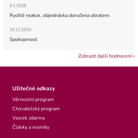
Hodnocení obchodu je 5 z 5 hvězdiček.
9.1.2026
Rychlé reakce, objednávka doručena obratem.
Hodnocení obchodu je 5 z 5 hvězdiček.
19.12.2025
Spokojenost
Zobrazit další hodnocení
Zápatí
Užitečné odkazy
Věrnostní program
Chovatelský program
Vzorek zdarma
Články a novinky