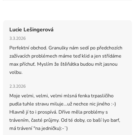
Hodnocení obchodu
Lucie Lešingerová
Hodnocení obchodu je 5 z 5 hvězdiček.
3.3.2026
Perfektní obchod. Granulky nám sedí po předchozích
zažívacích problémech máme teď klid a jen střídáme
max příchuť. Myslím že štěňátka budou mít jasnou
volbu.
Hodnocení obchodu je 5 z 5 hvězdiček.
2.3.2026
Moje velmi, velmi, velmi mlsná fenka trpasličího
pudla tuhle stravu miluje...už nechce nic jiného :-)
Hlavně jí to i prospívá. Dříve měla problémy s
trávením, časté průjmy. Od té doby, co baší lyo barf,
má trávení "na jedničku):-¨)