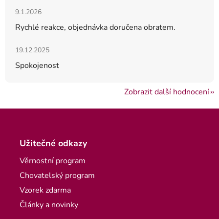
Hodnocení obchodu je 5 z 5 hvězdiček.
9.1.2026
Rychlé reakce, objednávka doručena obratem.
Hodnocení obchodu je 5 z 5 hvězdiček.
19.12.2025
Spokojenost
Zobrazit další hodnocení
Zápatí
Užitečné odkazy
Věrnostní program
Chovatelský program
Vzorek zdarma
Články a novinky