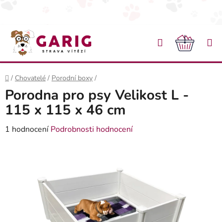
Přejít na obsah
Hledat
NÁKU
Domů
/
Chovatelé
/
Porodní boxy
/
Porodna pro psy Velikost L -
115 x 115 x 46 cm
Průměrné hodnocení produktu je 5,0 z 5 hvězdiček.
1 hodnocení
Podrobnosti hodnocení